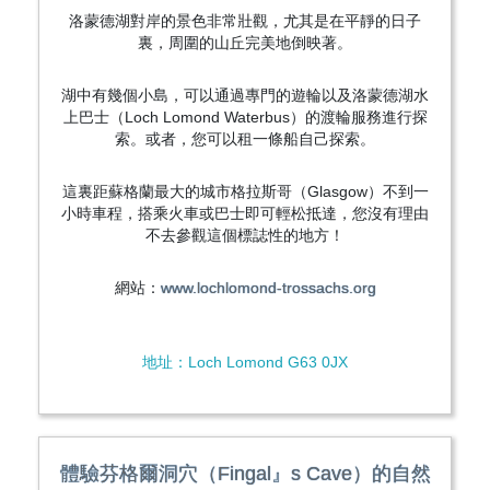
洛蒙德湖對岸的景色非常壯觀，尤其是在平靜的日子
裏，周圍的山丘完美地倒映著。
湖中有幾個小島，可以通過專門的遊輪以及洛蒙德湖水
上巴士（Loch Lomond Waterbus）的渡輪服務進行探
索。或者，您可以租一條船自己探索。
這裏距蘇格蘭最大的城市格拉斯哥（Glasgow）不到一
小時車程，搭乘火車或巴士即可輕松抵達，您沒有理由
不去參觀這個標誌性的地方！
網站：
www.lochlomond-trossachs.org
地址：Loch Lomond G63 0JX
體驗芬格爾洞穴（Fingal』s Cave）的自然