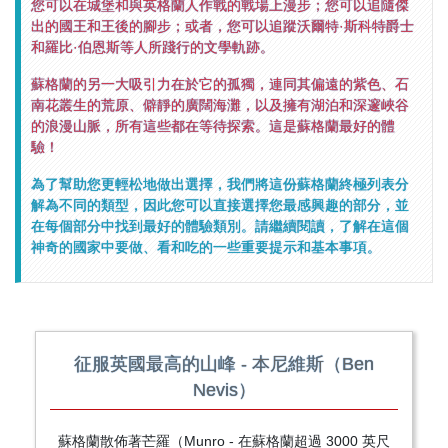
您可以在城堡和與英格蘭人作戰的戰場上漫步；您可以追隨傑
出的國王和王後的腳步；或者，您可以追蹤沃爾特·斯科特爵士
和羅比·伯恩斯等人所踐行的文學軌跡。
蘇格蘭的另一大吸引力在於它的孤獨，連同其偏遠的紫色、石
南花叢生的荒原、僻靜的廣闊海灘，以及擁有湖泊和深邃峽谷
的浪漫山脈，所有這些都在等待探索。這是蘇格蘭最好的體
驗！
為了幫助您更輕松地做出選擇，我們將這份蘇格蘭終極列表分
解為不同的類型，因此您可以直接選擇您最感興趣的部分，並
在每個部分中找到最好的體驗類別。請繼續閱讀，了解在這個
神奇的國家中要做、看和吃的一些重要提示和基本事項。
征服英國最高的山峰 - 本尼維斯（Ben
Nevis）
蘇格蘭散佈著芒羅（Munro - 在蘇格蘭超過 3000 英尺