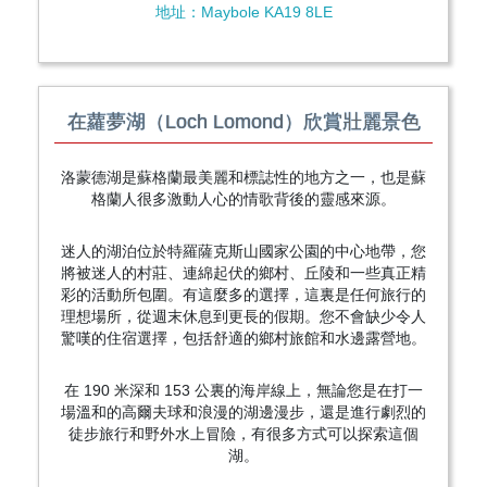
地址：Maybole KA19 8LE
在蘿夢湖（Loch Lomond）欣賞壯麗景色
洛蒙德湖是蘇格蘭最美麗和標誌性的地方之一，也是蘇
格蘭人很多激動人心的情歌背後的靈感來源。
迷人的湖泊位於特羅薩克斯山國家公園的中心地帶，您
將被迷人的村莊、連綿起伏的鄉村、丘陵和一些真正精
彩的活動所包圍。有這麼多的選擇，這裏是任何旅行的
理想場所，從週末休息到更長的假期。您不會缺少令人
驚嘆的住宿選擇，包括舒適的鄉村旅館和水邊露營地。
在 190 米深和 153 公裏的海岸線上，無論您是在打一
場溫和的高爾夫球和浪漫的湖邊漫步，還是進行劇烈的
徒步旅行和野外水上冒險，有很多方式可以探索這個
湖。