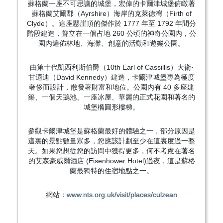
蘇格蘭一座不可思議的城堡，宏偉的卡爾津城堡俯瞰著
蘇格蘭艾爾郡（Ayrshire）海岸的克萊德灣（Firth of
Clyde）。這座懸崖頂的傑作於 1777 年至 1792 年間分
階段建造，聳立在一個占地 260 公頃的神奇公園內，公
園內遍佈林地、海灘、創意的活動和遊樂公園。
由第十代凱西利斯伯爵（10th Earl of Cassillis）大衛·
甘迺迪（David Kennedy）建造，卡爾津城堡專為極度
奢侈而設計，散發著財富和地位。公園內有 40 多座建
築、一個天鵝池、一座冰屋、華麗的正式花園和著名的
城堡橢圓形樓梯。
參觀卡爾津城堡是蘇格蘭最好的體驗之一，部分原因是
這裏的景點數量眾多，您應該計劃至少在這裏度過一整
天。如果您想從您的訪問中獲得更多，何不考慮在著名
的艾森豪威爾酒店 (Eisenhower Hotel)過夜，這是蘇格
蘭最獨特的住宿地點之一。
網站：
www.nts.org.uk/visit/places/culzean