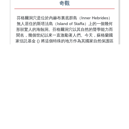
奇觀
芬格爾洞穴是位於內赫布裏底群島（Inner Hebrides）
無人居住的斯塔法島（Island of Staffa）上的一個幾何
形狀驚人的海蝕洞。芬格爾洞穴以其自然的聲學能力而
聞名，幾個世紀以來一直激勵著人們。今天，蘇格蘭國
家信託基金 () 將這個特殊的地方作為其國家自然保護區
收藏的一部分進行管理。
發現於 1772 年的芬格爾海洞高 72 英尺，深 270 英
尺。然而，使它如此驚人的獨特之處不是它的大小，而
是形成洞穴的六角形連接的玄武巖柱 - 類似於北愛爾蘭
的巨人之路 (Giant’s Causeway)。4 月至 9 月期間有各
種觀光遊輪遊覽。在斷裂的柱子內部形成了一條略高於
水位的崎嶇小路，因此遊客可以從一個柱子到另一個柱
子徒步進入洞穴。
夏季，斯塔法島的北岸也是海雀棲息地，您甚至可以在
乘船遊覽時看到海豚、鯨魚和海豹。芬格爾洞穴是蘇格
蘭令人難以置信的隱藏瑰寶，還有一段引人入勝的歷
史，涉及伊麗莎白女王(Queen Elizabeth)、平克弗洛伊