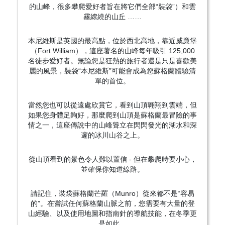
的山峰，很多攀爬愛好者旨在將它們全部“裝袋”）和雲
霧繚繞的山丘 ……
本尼維斯是英國的最高點，位於西北高地，靠近威廉堡
（Fort William），這座著名的山峰每年吸引 125,000
名徒步愛好者。無論您是狂熱的旅行者還是只是喜歡美
麗的風景，裝袋“本尼維斯”可能會成為您蘇格蘭體驗清
單的首位。
當然您也可以從遠處欣賞它，看到山頂翺翔到雲端，但
如果您身體足夠好，那麼爬到山頂是蘇格蘭最冒險的事
情之一，這座傳說中的山峰聳立在閃閃發光的湖水和深
邃的冰川山谷之上。
從山頂看到的景色令人難以置信 - 但在攀爬時要小心，
並確保你知道線路。
請記住，裝袋蘇格蘭芒羅（Munro）從來都不是“容易
的”。在嘗試任何蘇格蘭山脈之前，您需要有大量的登
山經驗、以及使用地圖和指南針的導航技能，在冬季更
是如此。