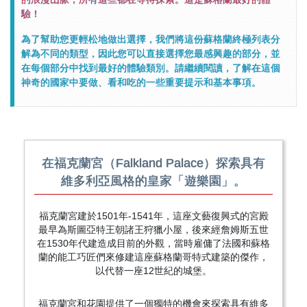
驗！
為了幫助您更輕松地做出選擇，我們將這份蘇格蘭終極列表分
解為不同的類型，因此您可以直接選擇您最感興趣的部分，並
在每個部分中找到最好的體驗類別。請繼續閱讀，了解在這個
神奇的國家中要做、看和吃的一些重要提示和基本事項。
在福克蘭宮（Falkland Palace）探索具有
維多利亞風格的皇家「遊樂園」。
福克蘭宮建於1501年-1541年，這座文藝復興式的宮殿
最早為斯圖亞特王朝諸王狩獵小屋，後來經詹姆斯五世
在1530年代建造成目前的外觀，當時雇傭了法國和蘇格
蘭的能工巧匠們來修建這座蘇格蘭哥特式建築的傑作，
以代替一座12世紀的城堡。
福克蘭宮和花園提供了一個獨特的機會來探索具有維多