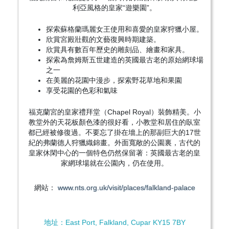
利亞風格的皇家“遊樂園”。
探索蘇格蘭瑪麗女王使用和喜愛的皇家狩獵小屋。
欣賞宮殿壯觀的文藝復興時期建築。
欣賞具有數百年歷史的雕刻品、繪畫和家具。
探索為詹姆斯五世建造的英國最古老的原始網球場
之一
在美麗的花園中漫步，探索野花草地和果園
享受花園的色彩和氣味
福克蘭宮的皇家禮拜堂（Chapel Royal）裝飾精美。小
教堂外的天花板顏色漆的很好看，小教堂和居住的臥室
都已經被修復過。不要忘了掛在墻上的那副巨大的17世
紀的弗蘭德人狩獵織錦畫。外面寬敞的公園裏，古代的
皇家休閑中心的一個特色仍然保留著：英國最古老的皇
家網球場就在公園內，仍在使用。
網站：
www.nts.org.uk/visit/places/falkland-palace
地址：East Port, Falkland, Cupar KY15 7BY