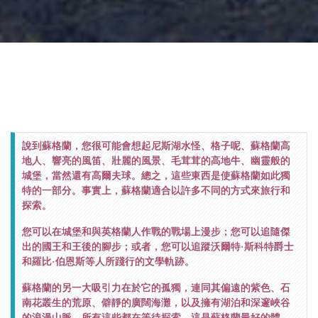
說到蘇格蘭，您很可能會想起尼斯湖水怪、格子呢、蘇格蘭高
地人、響亮的風笛、壯麗的風景、毛茸茸的高地牛、幽靈般的
城堡，當然還有高爾夫球。總之，這些東西是使蘇格蘭如此獨
特的一部分。事實上，蘇格蘭適合以許多不同的方式來旅行和
探索。
您可以在城堡和與英格蘭人作戰的戰場上漫步；您可以追隨傑
出的國王和王後的腳步；或者，您可以追蹤沃爾特·斯科特爵士
和羅比·伯恩斯等人所踐行的文學軌跡。
蘇格蘭的另一大吸引力在於它的孤獨，連同其偏遠的紫色、石
南花叢生的荒原、僻靜的廣闊海灘，以及擁有湖泊和深邃峽谷
的浪漫山脈，所有這些都在等待探索。這是蘇格蘭最好的體