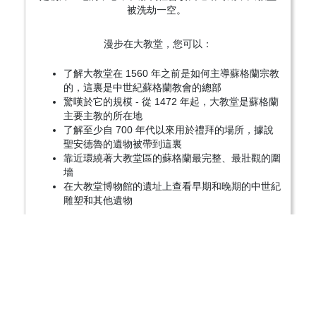
被洗劫一空。
漫步在大教堂，您可以：
了解大教堂在 1560 年之前是如何主導蘇格蘭宗教
的，這裏是中世紀蘇格蘭教會的總部
驚嘆於它的規模 - 從 1472 年起，大教堂是蘇格蘭
主要主教的所在地
了解至少自 700 年代以來用於禮拜的場所，據說
聖安德魯的遺物被帶到這裏
靠近環繞著大教堂區的蘇格蘭最完整、最壯觀的圍
墻
在大教堂博物館的遺址上查看早期和晚期的中世紀
雕塑和其他遺物
網站：
www.historicenvironment.scot/visit-a-
place/places/st-andrews-cathedral/
地址：The Pends, St Andrews KY16 9QL