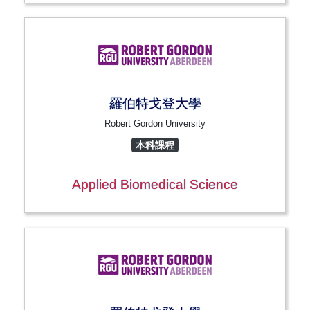
羅伯特戈登大學
Robert Gordon University
本科課程
Applied Biomedical Science