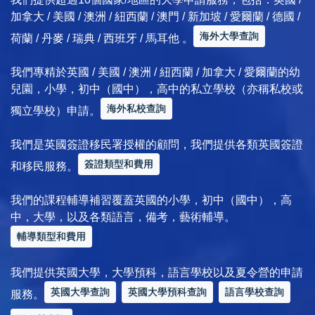
加拿大 / 美國 / 澳洲 / 紐西蘭 / 澳門 / 新加坡 / 愛爾蘭 / 德國 /
海外大學查詢
荷蘭 / 丹麥 / 瑞典 / 西班牙 / 馬耳他 。
我們專精於英國 / 美國 / 澳洲 / 紐西蘭 / 加拿大 / 愛爾蘭的幼
兒園，小學，初中（國中），高中的私立學校（亦稱私校或
海外私校查詢
獨立學校）申請。
我們是英國簽證移民署授權的顧問，我們提供各類英國簽證
簽證類型和費用
和移民服務。
我們的課程輔導補習覆蓋英國的小學，初中（國中），高
中，大學，以及各類語言，備考，藝術輔導。
輔導類型和費用
我們提供英國大學，大學預科，語言學校以及夏令營的申請
英國大學查詢
英國大學預科查詢
語言學校查詢
服務。