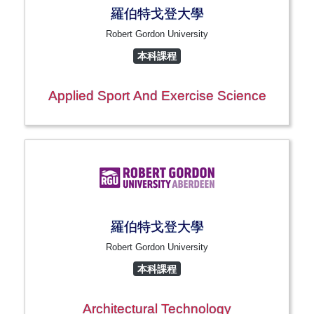
羅伯特戈登大學
Robert Gordon University
本科課程
Applied Sport And Exercise Science
羅伯特戈登大學
Robert Gordon University
本科課程
Architectural Technology