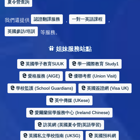
夏令營查詢
認證翻譯服務
一對一英語課程
我們還提供
，
，
英國參訪/培訓
等服務。
姐妹服務站點
英國學子教育SUUK
學一國際教育 Study1
愛格服務 (AIGE)
優聯考察 (Union Visit)
學校監護 (School Guardians)
英國簽證網 (Visa UK)
英中傳媒 (UKese)
愛爾蘭留學服務中心 (Ireland Chinese)
訪英網 (英國夏令營|英語學習)
英國私立學校指南 (UKSG)
英國預科網