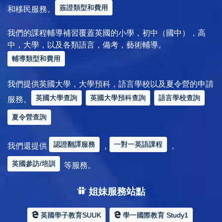
簽證類型和費用
和移民服務。
我們的課程輔導補習覆蓋英國的小學，初中（國中），高
中，大學，以及各類語言，備考，藝術輔導。
輔導類型和費用
我們提供英國大學，大學預科，語言學校以及夏令營的申請
英國大學查詢
英國大學預科查詢
語言學校查詢
服務。
夏令營查詢
認證翻譯服務
一對一英語課程
我們還提供
，
，
英國參訪/培訓
等服務。
姐妹服務站點
英國學子教育SUUK
學一國際教育 Study1