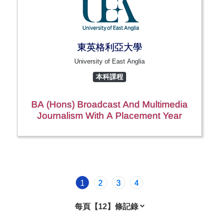
東英格利亞大學
University of East Anglia
本科課程
BA (Hons) Broadcast And Multimedia
Journalism With A Placement Year
1
2
3
4