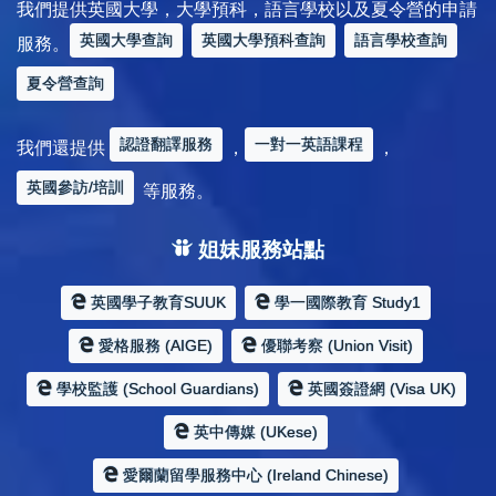
我們提供英國大學，大學預科，語言學校以及夏令營的申請
英國大學查詢
英國大學預科查詢
語言學校查詢
服務。
夏令營查詢
認證翻譯服務
一對一英語課程
我們還提供
，
，
英國參訪/培訓
等服務。
姐妹服務站點
英國學子教育SUUK
學一國際教育 Study1
愛格服務 (AIGE)
優聯考察 (Union Visit)
學校監護 (School Guardians)
英國簽證網 (Visa UK)
英中傳媒 (UKese)
愛爾蘭留學服務中心 (Ireland Chinese)