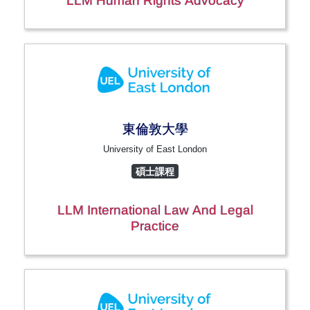
LLM Human Rights Advocacy
東倫敦大學
University of East London
碩士課程
LLM International Law And Legal
Practice