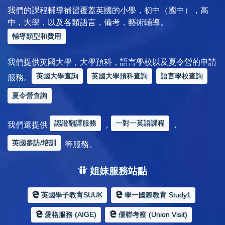
我們的課程輔導補習覆蓋英國的小學，初中（國中），高
中，大學，以及各類語言，備考，藝術輔導。
輔導類型和費用
我們提供英國大學，大學預科，語言學校以及夏令營的申請
英國大學查詢
英國大學預科查詢
語言學校查詢
服務。
夏令營查詢
認證翻譯服務
一對一英語課程
我們還提供
，
，
英國參訪/培訓
等服務。
姐妹服務站點
英國學子教育SUUK
學一國際教育 Study1
愛格服務 (AIGE)
優聯考察 (Union Visit)