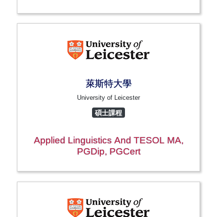
萊斯特大學
University of Leicester
碩士課程
Applied Linguistics And TESOL MA,
PGDip, PGCert