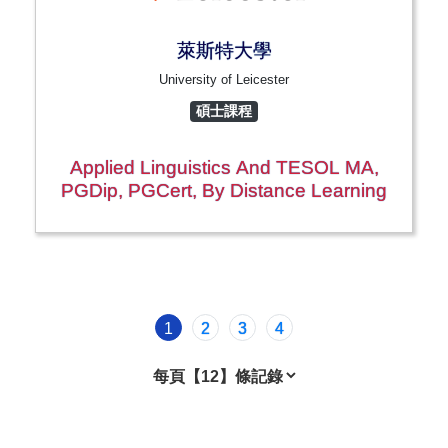
萊斯特大學
University of Leicester
碩士課程
Applied Linguistics And TESOL MA,
PGDip, PGCert, By Distance Learning
1
2
3
4