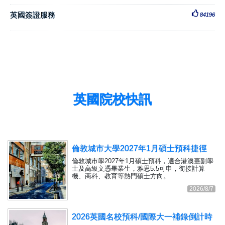
英國簽證服務
84196
英國院校快訊
倫敦城市大學2027年1月碩士預科捷徑
倫敦城市學2027年1月碩士預科，適合港澳臺副學
士及高級文憑畢業生，雅思5.5可申，銜接計算
機、商科、教育等熱門碩士方向。
2026/8/7
2026英國名校預科/國際大一補錄倒計時