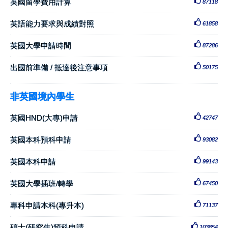
英國留學費用計算
87118
英語能力要求與成績對照
61858
英國大學申請時間
87286
出國前準備 / 抵達後注意事項
50175
非英國境內學生
英國HND(大專)申請
42747
英國本科預科申請
93082
英國本科申請
99143
英國大學插班/轉學
67450
專科申請本科(專升本)
71137
碩士(研究生)預科申請
103854