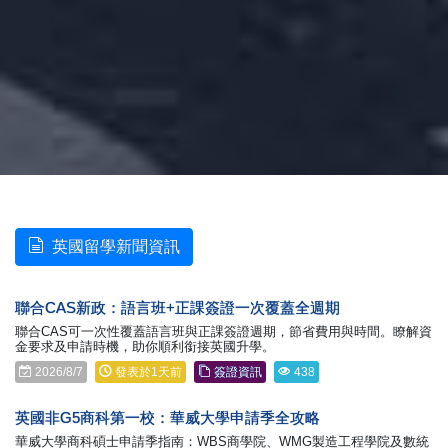
英國留學新聞資訊
聯合CAS新政：語言班+正課簽證一次覆蓋全週期
聯合CAS可一次性覆蓋語言班與正課簽證週期，節省費用與時間。瞭解資
金要求及申請時機，助你順利銜接英國升學。
2026/8/7
發表於1天前
簽證資訊
438
英國非G5商科第一校：華威大學申請季全攻略
華威大學商科碩士申請季指南：WBS商學院、WMG製造工程學院及數統