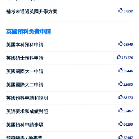
補考未通過英國升學方案
57232
英國預科免費申請
英國本科預科申請
69948
英國碩士預科申請
174176
英國國際大一申請
59446
英國國際大二申請
22605
英國預科申請和說明
68173
英語要求和成績對照
52407
英國預科申請步驟
84290
預科轉學 / 換專業
72487