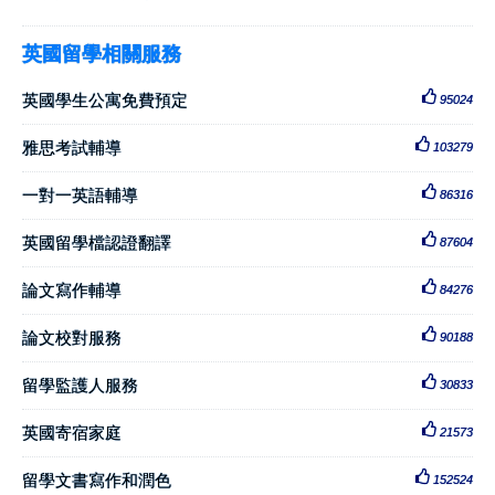
英國留學相關服務
英國學生公寓免費預定
95024
雅思考試輔導
103279
一對一英語輔導
86316
英國留學檔認證翻譯
87604
論文寫作輔導
84276
論文校對服務
90188
留學監護人服務
30833
英國寄宿家庭
21573
留學文書寫作和潤色
152524