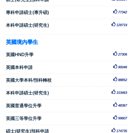
專科申請碩士(專升碩)
77342
本科申請碩士(研究生)
129719
英國境內學生
英國HND升學
27306
英國本科申請
90046
英國大學本科/預科轉校
88852
本科申請碩士(研究生)
153463
英國普通學位升學
48367
英國三等學位升學
99607
碩士(研究生)預科申請
174735