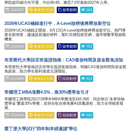
學院超55個方向可選，均分80-85、雅思7.0可衝刺2027年入學。
2026/8/7
發表於1天前
留學新聞
263
2026年UCAS補錄進行中，A-Level放榜後將釋放新空位
2026年UCAS補錄正開放，8月13日A-Level放榜後將釋放新空位。熱門專
業名額有限，建議提前備好材料，緊盯目標院校官網，儘早聯繫爭取錄取
機會。
2026/8/6
發表於2天前
留學新聞
753
布里斯托大學語言班簽證指南：CAS發放時間及資金豁免須知
布里斯托大學發佈語言班學生簽證銜接指南，明確CAS發放時間與資金豁
免政策，助力學生順利過渡主課階段。
2026/8/6
發表於2天前
院校動態
424
帝國理工MBA漲費4.5%，推30%獎學金引才
帝國理工商學院2027/28學年MBA學費漲至£65,000，同步推出“未來領袖
獎學金”覆蓋30%學費，並與谷歌合推免費AI證書課程，助力全球精英發
展。
2026/8/5
發表於3天前
院校動態
393
愛丁堡大學試行“四年制本碩連讀”學位