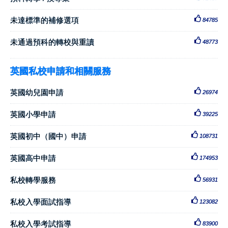
未達標準的補修選項
84785
未通過預科的轉校與重讀
48773
英國私校申請和相關服務
英國幼兒園申請
26974
英國小學申請
39225
英國初中（國中）申請
108731
英國高中申請
174953
私校轉學服務
56931
私校入學面試指導
123082
私校入學考試指導
83900