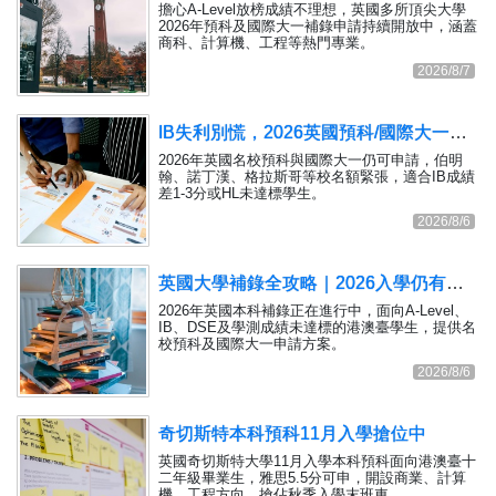
擔心A-Level放榜成績不理想，英國多所頂尖大學
2026年預科及國際大一補錄申請持續開放中，涵蓋
商科、計算機、工程等熱門專業。
2026/8/7
IB失利別慌，2026英國預科/國際大一末班車
2026年英國名校預科與國際大一仍可申請，伯明
翰、諾丁漢、格拉斯哥等校名額緊張，適合IB成績
差1-3分或HL未達標學生。
2026/8/6
英國大學補錄全攻略｜2026入學仍有機會
2026年英國本科補錄正在進行中，面向A-Level、
IB、DSE及學測成績未達標的港澳臺學生，提供名
校預科及國際大一申請方案。
2026/8/6
奇切斯特本科預科11月入學搶位中
英國奇切斯特大學11月入學本科預科面向港澳臺十
二年級畢業生，雅思5.5分可申，開設商業、計算
機、工程方向，搶佔秋季入學末班車。