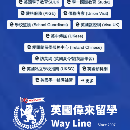
英國學子教育SUUK
學一國際教育 Study1
愛格服務 (AIGE)
優聯考察 (Union Visit)
學校監護 (School Guardians)
英國簽證網 (Visa UK)
英中傳媒 (UKese)
愛爾蘭留學服務中心 (Ireland Chinese)
訪英網 (英國夏令營|英語學習)
英國私立學校指南 (UKSG)
英國預科網
英國學一輔導補習
更多