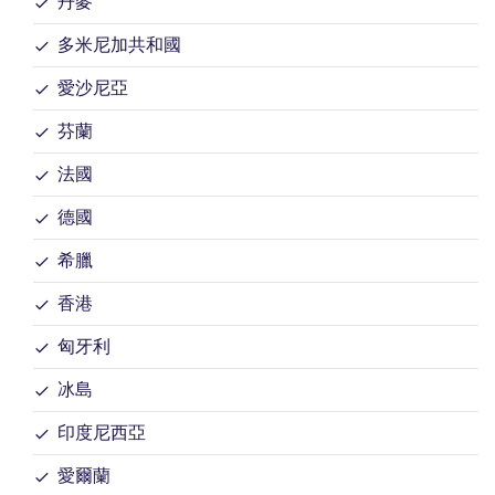
丹麥
多米尼加共和國
愛沙尼亞
芬蘭
法國
德國
希臘
香港
匈牙利
冰島
印度尼西亞
愛爾蘭