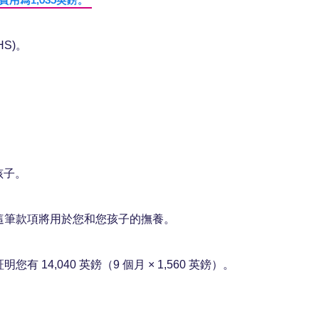
用爲1,035英鎊。
S)。
孩子。
。這筆款項將用於您和您孩子的撫養。
14,040 英鎊（9 個月 × 1,560 英鎊）。