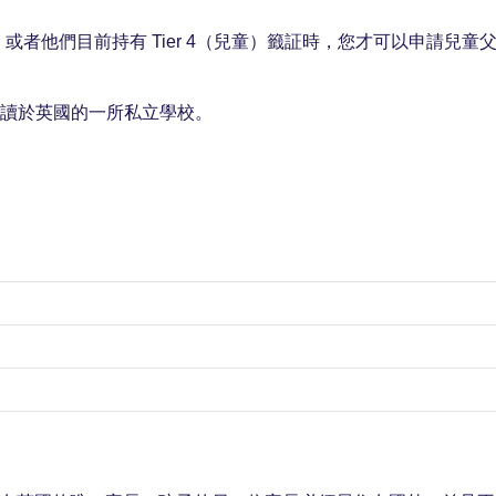
者他們目前持有 Tier 4（兒童）籤証時，您才可以申請兒童
且就讀於英國的一所私立學校。