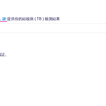
提供你的結核病 ( TB ) 檢測結果
，請
籤証。