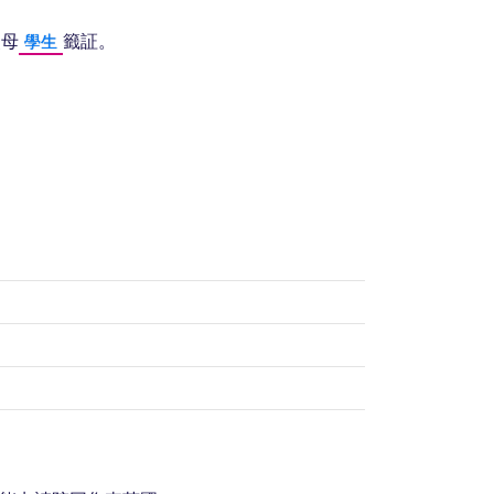
父母
籤証。
學生