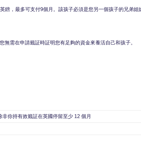
5英鎊，最多可支付9個月。該孩子必須是您另一個孩子的兄弟姐
，則您無需在申請籤証時証明您有足夠的資金來養活自己和孩子。
除非你持有效籤証在英國停留至少 12 個月