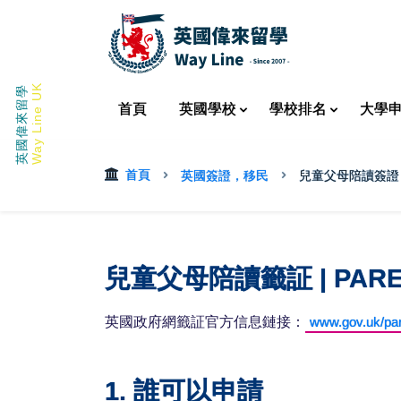
Way Line UK
英國偉來留學
首頁
英國
學校
學校
排名
大學
首頁
英國簽證，移民
兒童父母陪讀簽證
兒童父母陪讀籤証 | PARENT
英國政府網籤証官方信息鏈接：
www.gov.uk/pare
1. 誰可以申請