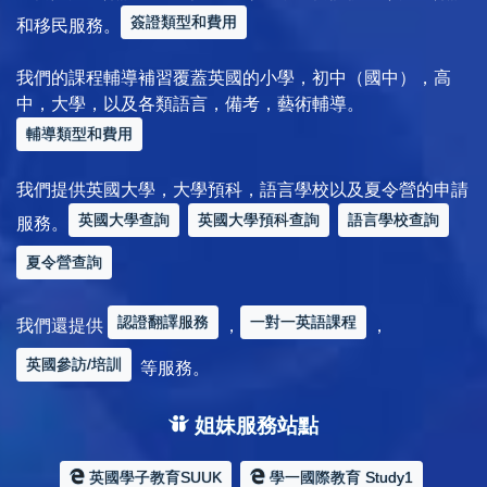
簽證類型和費用
和移民服務。
我們的課程輔導補習覆蓋英國的小學，初中（國中），高
中，大學，以及各類語言，備考，藝術輔導。
輔導類型和費用
我們提供英國大學，大學預科，語言學校以及夏令營的申請
英國大學查詢
英國大學預科查詢
語言學校查詢
服務。
夏令營查詢
認證翻譯服務
一對一英語課程
我們還提供
，
，
英國參訪/培訓
等服務。
姐妹服務站點
英國學子教育SUUK
學一國際教育 Study1