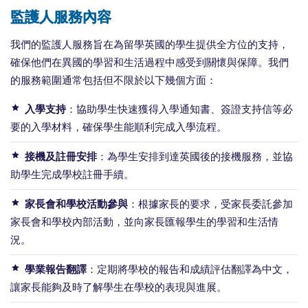
監護人服務內容
我們的監護人服務旨在為留學英國的學生提供全方位的支持，
確保他們在異國的學習和生活過程中感受到關懷與保障。我們
的服務範圍通常包括但不限於以下幾個方面：
入學支持
：協助學生快速獲得入學通知書、簽證支持信等必
要的入學材料，確保學生能順利完成入學流程。
接機及註冊安排
：為學生安排到達英國後的接機服務，並協
助學生完成學校註冊手續。
家長會和學校活動參與
：根據家長的要求，受家長委託參加
家長會和學校內部活動，並向家長匯報學生的學習和生活情
況。
學業報告翻譯
：定期將學校的報告和成績評估翻譯為中文，
讓家長能夠及時了解學生在學校的表現與進展。