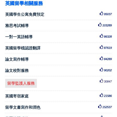
英國留學相關服務
英國學生公寓免費預定
95037
雅思考試輔導
103289
一對一英語輔導
86328
英國留學檔認證翻譯
87619
論文寫作輔導
84289
論文校對服務
90202
30847
留學監護人服務
英國寄宿家庭
21586
留學文書寫作和潤色
152537