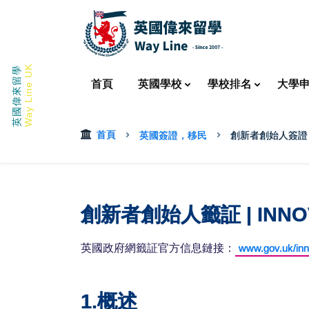
Way Line UK
英國偉來留學
首頁
英國
學校
學校
排名
大學
首頁
英國簽證，移民
創新者創始人簽證
創新者創始人籤証 | INNOV
英國政府網籤証官方信息鏈接：
www.gov.uk/inn
1.概述