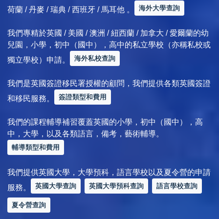
海外大學查詢
荷蘭 / 丹麥 / 瑞典 / 西班牙 / 馬耳他 。
我們專精於英國 / 美國 / 澳洲 / 紐西蘭 / 加拿大 / 愛爾蘭的幼
兒園，小學，初中（國中），高中的私立學校（亦稱私校或
海外私校查詢
獨立學校）申請。
我們是英國簽證移民署授權的顧問，我們提供各類英國簽證
簽證類型和費用
和移民服務。
我們的課程輔導補習覆蓋英國的小學，初中（國中），高
中，大學，以及各類語言，備考，藝術輔導。
輔導類型和費用
我們提供英國大學，大學預科，語言學校以及夏令營的申請
英國大學查詢
英國大學預科查詢
語言學校查詢
服務。
夏令營查詢