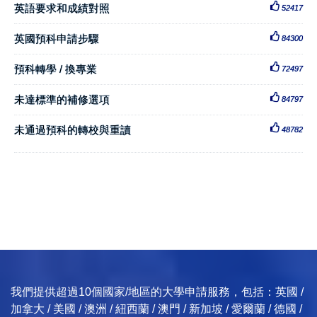
英語要求和成績對照
52417
英國預科申請步驟
84300
預科轉學 / 換專業
72497
未達標準的補修選項
84797
未通過預科的轉校與重讀
48782
我們提供超過10個國家/地區的大學申請服務，包括：英國 /
加拿大 / 美國 / 澳洲 / 紐西蘭 / 澳門 / 新加坡 / 愛爾蘭 / 德國 /