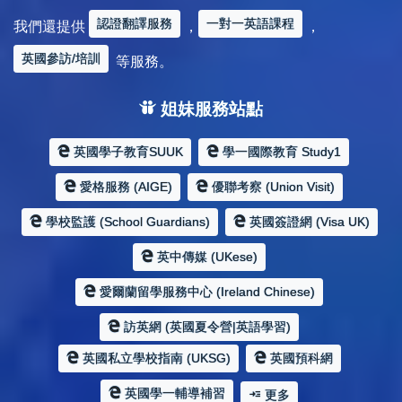
認證翻譯服務
一對一英語課程
我們還提供
，
，
英國參訪/培訓
等服務。
姐妹服務站點
英國學子教育SUUK
學一國際教育 Study1
愛格服務 (AIGE)
優聯考察 (Union Visit)
學校監護 (School Guardians)
英國簽證網 (Visa UK)
英中傳媒 (UKese)
愛爾蘭留學服務中心 (Ireland Chinese)
訪英網 (英國夏令營|英語學習)
英國私立學校指南 (UKSG)
英國預科網
英國學一輔導補習
更多