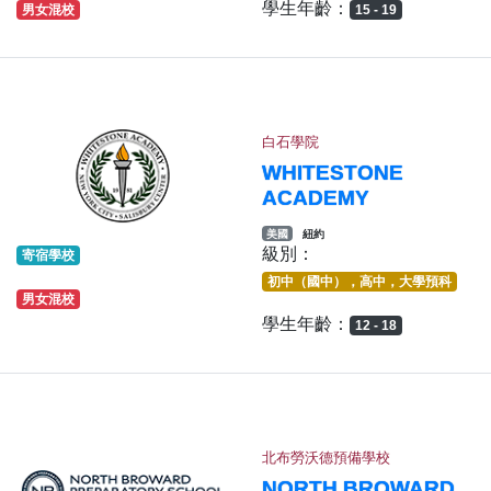
學生年齡：
男女混校
15 - 19
白石學院
WHITESTONE
ACADEMY
美國
紐約
級別：
寄宿學校
初中（國中），高中，大學預科
男女混校
學生年齡：
12 - 18
北布勞沃德預備學校
NORTH BROWARD