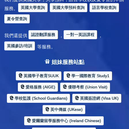
英國大學查詢
英國大學預科查詢
語言學校查詢
服務。
夏令營查詢
認證翻譯服務
一對一英語課程
我們還提供
，
，
英國參訪/培訓
等服務。
姐妹服務站點
英國學子教育SUUK
學一國際教育 Study1
愛格服務 (AIGE)
優聯考察 (Union Visit)
學校監護 (School Guardians)
英國簽證網 (Visa UK)
英中傳媒 (UKese)
愛爾蘭留學服務中心 (Ireland Chinese)