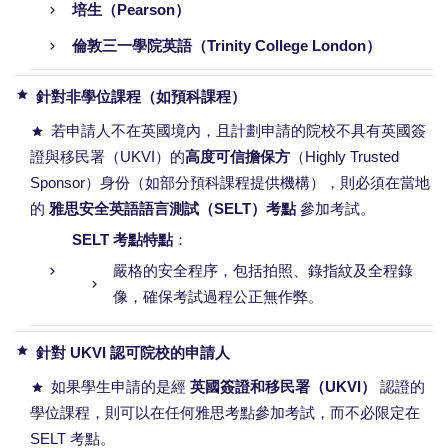
培生（Pearson）
倫敦三一學院英語（Trinity College London）
針對非學位課程（如預科課程）
若申請人不在英國境內，且計劃申請的院校不具有英國簽
證與移民署（UKVI）的
高度可信擔保方
（Highly Trusted
Sponsor）身份（如部分預科課程提供機構），則必須在當地
的
雅思安全英語語言測試（SELT）考點
參加考試。
SELT 考點特點
：
嚴格的安全程序，包括拍照、錄指紋及全程錄
像，確保考試過程公正無作弊。
針對 UKVI 認可院校的申請人
如果學生申請的是經
英國簽證和移民署（UKVI）
認證的
學位課程，則可以在任何雅思考點參加考試，而不必限定在
SELT 考點。