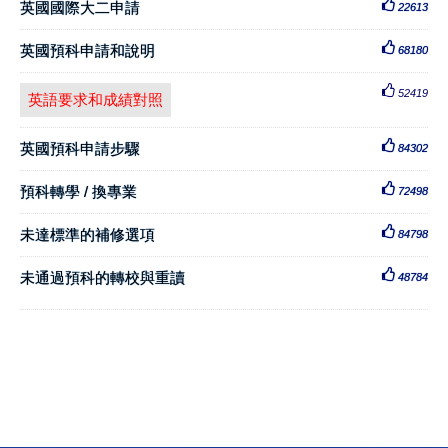
英國國際大二申請
22613
英國預科申請和說明
68180
52419
英語要求和成績對照
英國預科申請步驟
84302
預科轉學 / 換專業
72498
未達標準的補修選項
84798
未通過預科的轉校與重讀
48784