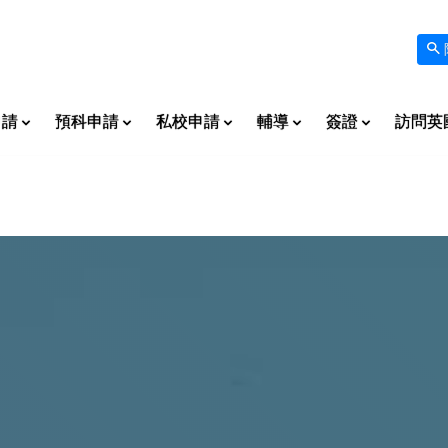
申請
預科申請
私校申請
輔導
簽證
訪問英