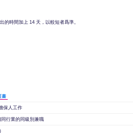
出的時間加上 14 天，以較短者爲準。
証書
擔保人工作
作相同行業的同級別兼職
）