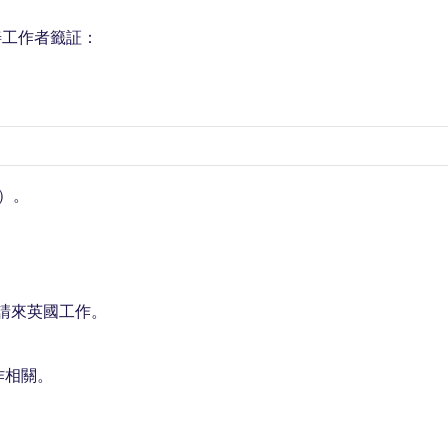
善工作者籤証：
）。
請來英國工作。
作相關。