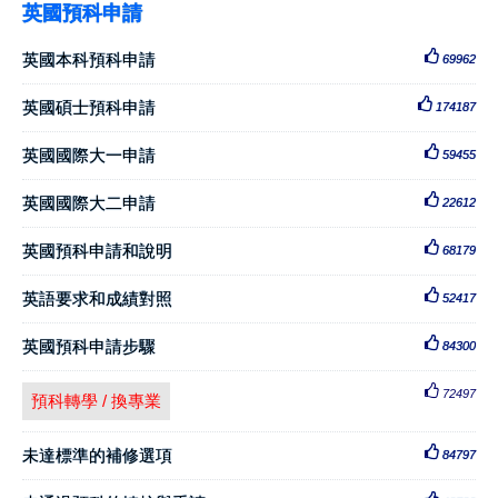
英國預科申請
英國本科預科申請
69962
英國碩士預科申請
174187
英國國際大一申請
59455
英國國際大二申請
22612
英國預科申請和說明
68179
英語要求和成績對照
52417
英國預科申請步驟
84300
72497
預科轉學 / 換專業
未達標準的補修選項
84797