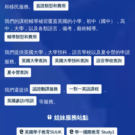
簽證類型和費用
和移民服務。
我們的課程輔導補習覆蓋英國的小學，初中（國中），高
中，大學，以及各類語言，備考，藝術輔導。
輔導類型和費用
我們提供英國大學，大學預科，語言學校以及夏令營的申請
英國大學查詢
英國大學預科查詢
語言學校查詢
服務。
夏令營查詢
認證翻譯服務
一對一英語課程
我們還提供
，
，
英國參訪/培訓
等服務。
姐妹服務站點
英國學子教育SUUK
學一國際教育 Study1