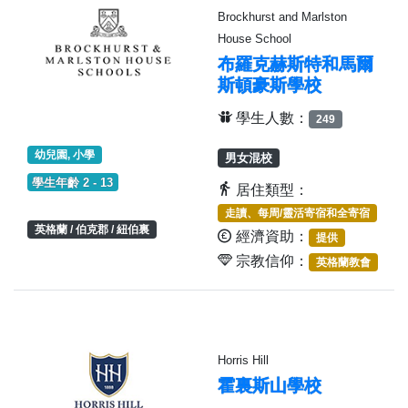
Brockhurst and Marlston
House School
布羅克赫斯特和馬爾
斯頓豪斯學校
學生人數：
249
幼兒園, 小學
男女混校
學生年齡 2 - 13
居住類型：
走讀、每周/靈活寄宿和全寄宿
英格蘭 / 伯克郡 / 紐伯裏
經濟資助：
提供
宗教信仰：
英格蘭教會
Horris Hill
霍裏斯山學校