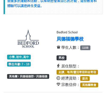
類繁多的運動和活動，以幫助您發展自己的才能，這些教育和
體驗可以讓您終生受益。
Bedford School
貝德福德學校
學生人數：
1108
小學, 初中, 高中
男校
學生年齡 7 - 18
居住類型：
走讀、每周/靈活寄宿和全寄宿
英格蘭 / 貝德福德郡 / 貝德福德
經濟資助：
提供
宗教信仰：
英格蘭教會