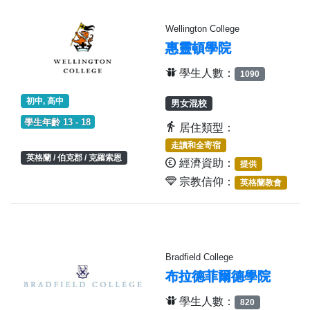
Wellington College
惠靈頓學院
學生人數：
1090
初中, 高中
男女混校
學生年齡 13 - 18
居住類型：
走讀和全寄宿
英格蘭 / 伯克郡 / 克羅索恩
經濟資助：
提供
宗教信仰：
英格蘭教會
Bradfield College
布拉德菲爾德學院
學生人數：
820