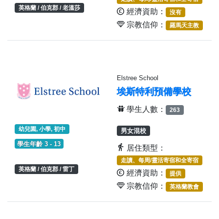
英格蘭 / 伯克郡 / 老溫莎
經濟資助：
沒有
宗教信仰：
羅馬天主教
Elstree School
埃斯特利預備學校
學生人數：
263
幼兒園, 小學, 初中
男女混校
學生年齡 3 - 13
居住類型：
走讀、每周/靈活寄宿和全寄宿
英格蘭 / 伯克郡 / 雷丁
經濟資助：
提供
宗教信仰：
英格蘭教會