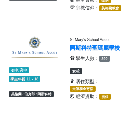
提供
宗教信仰：
英格蘭教會
St Mary's School Ascot
阿斯科特聖瑪麗學校
學生人數：
390
初中, 高中
女校
學生年齡 11 - 18
居住類型：
走讀和全寄宿
英格蘭 / 伯克郡 / 阿斯科特
經濟資助：
提供
宗教信仰：
羅馬天主教