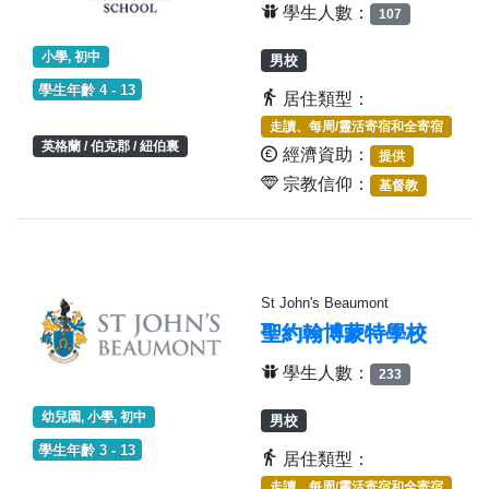
學生人數：
107
小學, 初中
男校
學生年齡 4 - 13
居住類型：
走讀、每周/靈活寄宿和全寄宿
英格蘭 / 伯克郡 / 紐伯裏
經濟資助：
提供
宗教信仰：
基督教
St John's Beaumont
聖約翰博蒙特學校
學生人數：
233
幼兒園, 小學, 初中
男校
學生年齡 3 - 13
居住類型：
走讀、每周/靈活寄宿和全寄宿