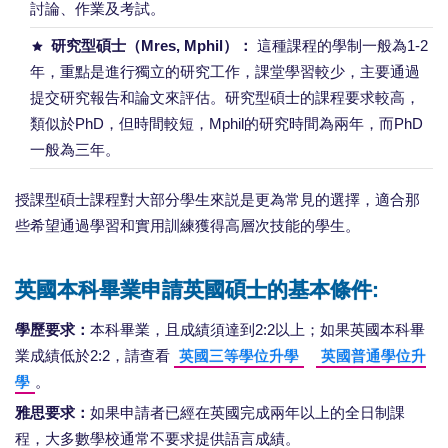
討論、作業及考試。
研究型碩士（Mres, Mphil）：
這種課程的學制一般為1-2
年，重點是進行獨立的研究工作，課堂學習較少，主要通過
提交研究報告和論文來評估。研究型碩士的課程要求較高，
類似於PhD，但時間較短，Mphil的研究時間為兩年，而PhD
一般為三年。
授課型碩士課程對大部分學生來説是更為常見的選擇，適合那
些希望通過學習和實用訓練獲得高層次技能的學生。
英國本科畢業申請英國碩士的基本條件:
學歷要求：
本科畢業，且成績須達到2:2以上；如果英國本科畢
業成績低於2:2，請查看
英國三等學位升學
英國普通學位升
學
。
雅思要求：
如果申請者已經在英國完成兩年以上的全日制課
程，大多數學校通常不要求提供語言成績。