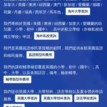
加拿大 / 美國 / 澳洲 / 紐西蘭 / 澳門 / 新加坡 / 愛爾蘭 / 德國 /
海外大學查詢
荷蘭 / 丹麥 / 瑞典 / 西班牙 / 馬耳他 。
我們專精於英國 / 美國 / 澳洲 / 紐西蘭 / 加拿大 / 愛爾蘭的幼
兒園，小學，初中（國中），高中的私立學校（亦稱私校或
海外私校查詢
獨立學校）申請。
我們是英國簽證移民署授權的顧問，我們提供各類英國簽證
簽證類型和費用
和移民服務。
我們的課程輔導補習覆蓋英國的小學，初中（國中），高
中，大學，以及各類語言，備考，藝術輔導。
輔導類型和費用
我們提供英國大學，大學預科，語言學校以及夏令營的申請
英國大學查詢
英國大學預科查詢
語言學校查詢
服務。