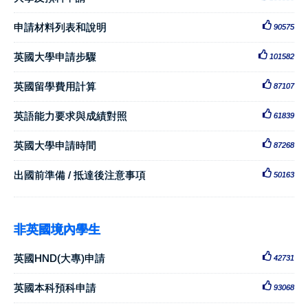
申請材料列表和說明
90575
英國大學申請步驟
101582
英國留學費用計算
87107
英語能力要求與成績對照
61839
英國大學申請時間
87268
出國前準備 / 抵達後注意事項
50163
非英國境內學生
英國HND(大專)申請
42731
英國本科預科申請
93068