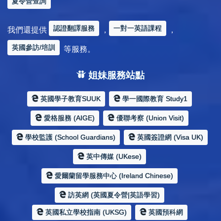
夏令營查詢
認證翻譯服務
一對一英語課程
我們還提供
，
，
英國參訪/培訓
等服務。
姐妹服務站點
英國學子教育SUUK
學一國際教育 Study1
愛格服務 (AIGE)
優聯考察 (Union Visit)
學校監護 (School Guardians)
英國簽證網 (Visa UK)
英中傳媒 (UKese)
愛爾蘭留學服務中心 (Ireland Chinese)
訪英網 (英國夏令營|英語學習)
英國私立學校指南 (UKSG)
英國預科網