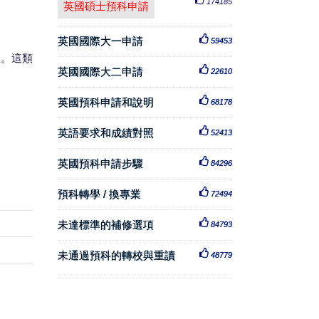
174185
英國碩士預科申請
英國國際大一申請
59453
生。這類
英國國際大二申請
22610
英國預科申請和說明
68178
英語要求和成績對照
52413
英國預科申請步驟
84296
預科轉學 / 換專業
72494
未達標準的補修選項
84793
未通過預科的轉校與重讀
48779