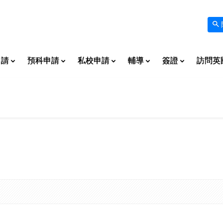
申請
預科申請
私校申請
輔導
簽證
訪問英