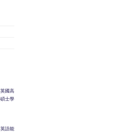
應英國高
讀碩士學
合英語能
。