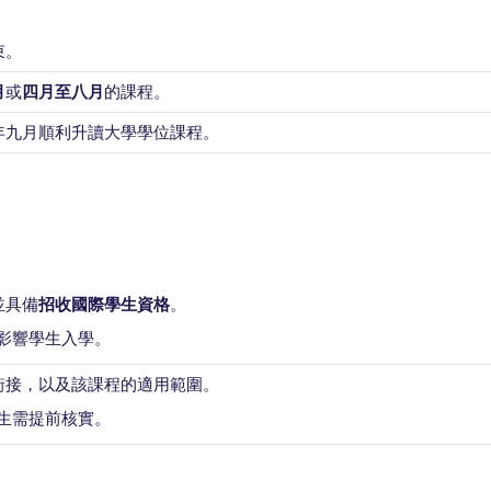
束。
月
或
四月至八月
的課程。
年九月順利升讀大學學位課程。
並具備
招收國際學生資格
。
影響學生入學。
銜接，以及該課程的適用範圍。
生需提前核實。