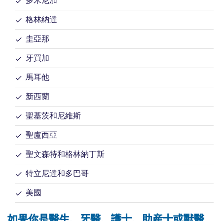
多米尼加
格林納達
圭亞那
牙買加
馬耳他
新西蘭
聖基茨和尼維斯
聖盧西亞
聖文森特和格林納丁斯
特立尼達和多巴哥
美國
如果你是醫生、牙醫、護士、助産士或獸醫