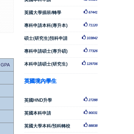
英國大學插班/轉學
67441
專科申請本科(專升本)
71120
碩士(研究生)預科申請
103842
專科申請碩士(專升碩)
77326
本科申請碩士(研究生)
129706
n GPA
英國境內學生
英國HND升學
27288
英國本科申請
90031
英國大學本科/預科轉校
88838