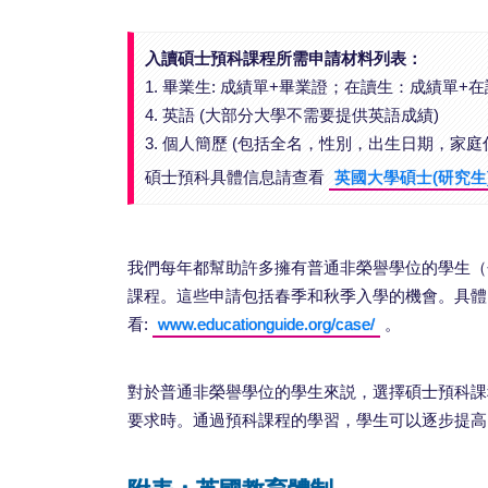
入讀碩士預科課程所需申請材料列表：
1. 畢業生: 成績單+畢業證；在讀生：成績單+
4. 英語 (大部分大學不需要提供英語成績)
3. 個人簡歷 (包括全名，性別，出生日期，
碩士預科具體信息請查看
英國大學碩士(研究生
我們每年都幫助許多擁有普通非榮譽學位的學生（
課程。這些申請包括春季和秋季入學的機會。具體
看:
www.educationguide.org/case/
。
對於普通非榮譽學位的學生來説，選擇碩士預科課
要求時。通過預科課程的學習，學生可以逐步提高