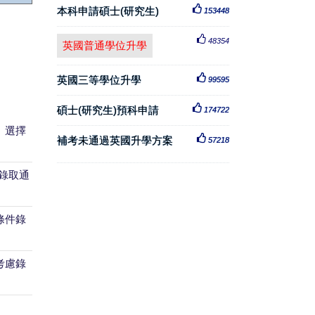
本科申請碩士(研究生)
153448
48354
英國普通學位升學
英國三等學位升學
99595
碩士(研究生)預科申請
174722
。選擇
補考未通過英國升學方案
57218
錄取通
。
條件錄
考慮錄