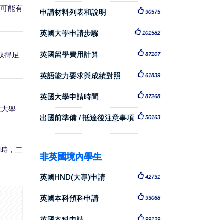
生可能有
申請材料列表和說明
90575
英國大學申請步驟
101582
英國留學費用計算
取得足
87107
英語能力要求與成績對照
61839
英國大學申請時間
87268
數大學
出國前準備 / 抵達後注意事項
50163
學時，二
非英國境內學生
英國HND(大專)申請
42731
英國本科預科申請
93068
英國本科申請
99129