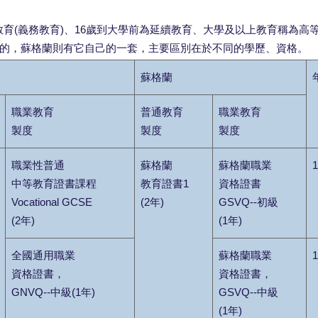
教育(義務教育)、16歲到大學前為延續教育、大學及以上教育稱為高
的，蘇格蘭則有它自己的一套，主要區別在於不同的學歷、資格。
蘇格蘭
職業教育
普通教育
職業教育
製度
製度
製度
職業性普通
蘇格蘭
蘇格蘭職業
1
中等教育證書課程
教育證書1
資格證書
Vocational GCSE
(2年)
GSVQ--初級
(2年)
(1年)
全國通用職業
蘇格蘭職業
1
資格證書，
資格證書，
GNVQ--中級(1年)
GSVQ--中級
(1年)