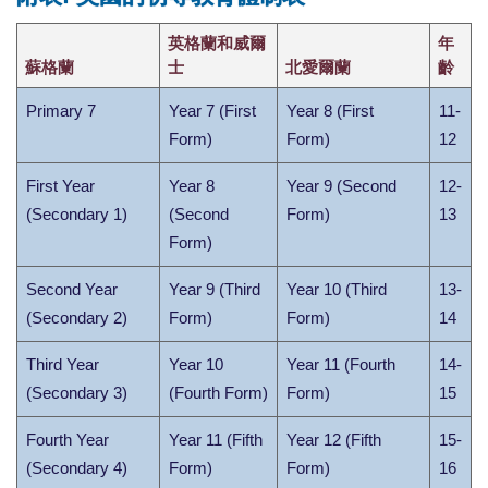
英格蘭和威爾
年
蘇格蘭
士
北愛爾蘭
齡
Primary 7
Year 7 (First
Year 8 (First
11-
Form)
Form)
12
First Year
Year 8
Year 9 (Second
12-
(Secondary 1)
(Second
Form)
13
Form)
Second Year
Year 9 (Third
Year 10 (Third
13-
(Secondary 2)
Form)
Form)
14
Third Year
Year 10
Year 11 (Fourth
14-
(Secondary 3)
(Fourth Form)
Form)
15
Fourth Year
Year 11 (Fifth
Year 12 (Fifth
15-
(Secondary 4)
Form)
Form)
16