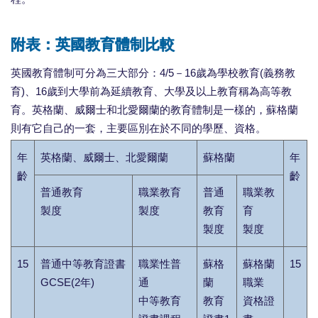
附表：英國教育體制比較
英國教育體制可分為三大部分：4/5－16歲為學校教育(義務教
育)、16歲到大學前為延續教育、大學及以上教育稱為高等教
育。英格蘭、威爾士和北愛爾蘭的教育體制是一樣的，蘇格蘭
則有它自己的一套，主要區別在於不同的學歷、資格。
年
英格蘭、威爾士、北愛爾蘭
蘇格蘭
年
齡
齡
普通教育
職業教育
普通
職業教
製度
製度
教育
育
製度
製度
15
普通中等教育證書
職業性普
蘇格
蘇格蘭
15
GCSE(2年)
通
蘭
職業
中等教育
教育
資格證