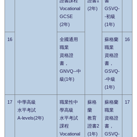
證書課程
證書1
書
Vocational
(2年)
GSVQ-
GCSE
-初級
(2年)
(1年)
16
全國通用
蘇格蘭
16
職業
職業
資格證
資格證
書，
書，
GNVQ--中
GSVQ-
級(1年)
-中級
(1年)
17
中學高級
職業性中
蘇格
蘇格蘭
17
水平考試
學高級
蘭
職業
A-levels(2年)
水平考試
教育
資格證
課程
證書2
書，
Vocational
(1年)
GSVQ-