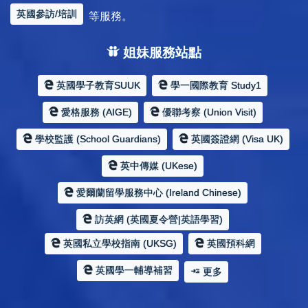
英國參訪/培訓
等服務。
姐妹服務站點
英國學子教育SUUK
學一國際教育 Study1
愛格服務 (AIGE)
優聯考察 (Union Visit)
學校監護 (School Guardians)
英國簽證網 (Visa UK)
英中傳媒 (UKese)
愛爾蘭留學服務中心 (Ireland Chinese)
訪英網 (英國夏令營|英語學習)
英國私立學校指南 (UKSG)
英國預科網
英國學一輔導補習
更多