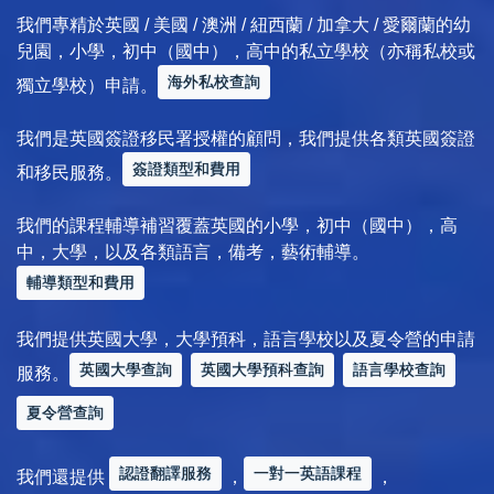
我們專精於英國 / 美國 / 澳洲 / 紐西蘭 / 加拿大 / 愛爾蘭的幼
兒園，小學，初中（國中），高中的私立學校（亦稱私校或
海外私校查詢
獨立學校）申請。
我們是英國簽證移民署授權的顧問，我們提供各類英國簽證
簽證類型和費用
和移民服務。
我們的課程輔導補習覆蓋英國的小學，初中（國中），高
中，大學，以及各類語言，備考，藝術輔導。
輔導類型和費用
我們提供英國大學，大學預科，語言學校以及夏令營的申請
英國大學查詢
英國大學預科查詢
語言學校查詢
服務。
夏令營查詢
認證翻譯服務
一對一英語課程
我們還提供
，
，