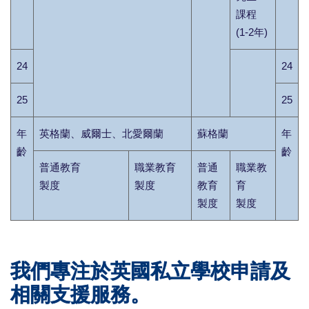
課程
(1-2年)
24
24
25
25
年
英格蘭、威爾士、北愛爾蘭
蘇格蘭
年
齡
齡
普通教育
職業教育
普通
職業教
製度
製度
教育
育
製度
製度
我們專注於英國私立學校申請及
相關支援服務。