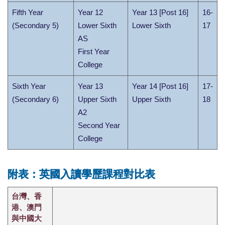
Fifth Year
Year 12
Year 13 [Post 16]
16-
(Secondary 5)
Lower Sixth
Lower Sixth
17
AS
First Year
College
Sixth Year
Year 13
Year 14 [Post 16]
17-
(Secondary 6)
Upper Sixth
Upper Sixth
18
A2
Second Year
College
附表：英國入讀學歷課程對比表
台灣、香
港、澳門
與中國大