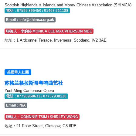
Scottish Highlands & Islands and Moray Chinese Association (SHIMCA)
電話：07595 895450 / 01463 211188
Email：
info@shimca.org.uk
聯絡人：李婉婷 MONICA LEE MACPHERSON MBE
地址：1 Ardconnel Terrace, Inverness, Scotland, IV2 3AE
英國華人社團
苏格兰格拉斯哥粤鸣曲艺社
Yuet Ming Cantonese Opera
電話：07796968633 / 07737938128
Email：N/A
聯絡人：CONNNIE TSIM / SHIRLEY WONG
地址：21 Rose Street, Glasgow, G3 6RE