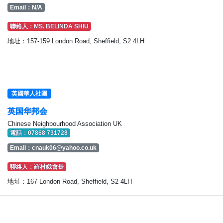
Email：N/A
聯絡人：MS. BELINDA SHIU
地址：157-159 London Road, Sheffield, S2 4LH
英國華人社團
英国华邦会
Chinese Neighbourhood Association UK
電話：07868 731728
Email：
cnauk06@yahoo.co.uk
聯絡人：羅村娥會長
地址：167 London Road, Sheffield, S2 4LH