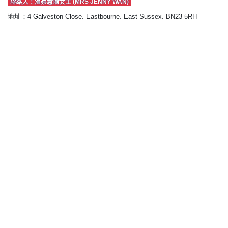
聯絡人：溫蔡慧瑜女士 (MRS JENNY WAN)
地址：4 Galveston Close, Eastbourne, East Sussex, BN23 5RH
英國華人社團
伯明翰华人妇女会
Birmingham Chinese Women's Association
電話：1214407845
Email：N/A
聯絡人：岑淑英女士
地址：11 Allcock Street, Digbeth, Birmingham, B9 4DY
英國華人社團