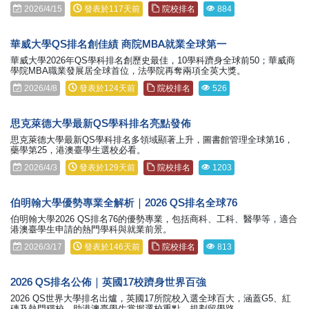
2026/4/15
發表於117天前
院校排名
884
華威大學QS排名創佳績 商院MBA就業全球第一
華威大學2026年QS學科排名創歷史最佳，10學科躋身全球前50；華威商
學院MBA職業發展居全球首位，法學院再奪兩項全英大獎。
2026/4/8
發表於124天前
院校排名
526
思克萊德大學最新QS學科排名亮點發佈
思克萊德大學最新QS學科排名多領域顯著上升，圖書館管理全球第16，
藥學第25，港澳臺學生選校必看。
2026/4/3
發表於129天前
院校排名
1203
伯明翰大學優勢專業全解析｜2026 QS排名全球76
伯明翰大學2026 QS排名76的優勢專業，包括商科、工科、醫學等，適合
港澳臺學生申請的熱門學科與就業前景。
2026/3/17
發表於146天前
院校排名
813
2026 QS排名公佈｜英國17校躋身世界百強
2026 QS世界大學排名出爐，英國17所院校入選全球百大，涵蓋G5、紅
磚及熱門穩校，助港澳臺學生掌握選校重點，規劃留學路。