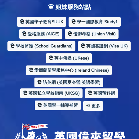
姐妹服務站點
英國學子教育SUUK
學一國際教育 Study1
愛格服務 (AIGE)
優聯考察 (Union Visit)
學校監護 (School Guardians)
英國簽證網 (Visa UK)
英中傳媒 (UKese)
愛爾蘭留學服務中心 (Ireland Chinese)
訪英網 (英國夏令營|英語學習)
英國私立學校指南 (UKSG)
英國預科網
英國學一輔導補習
更多