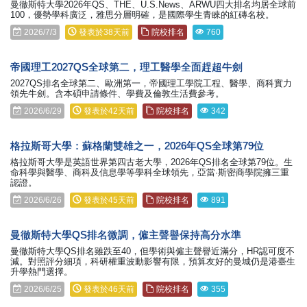
曼徹斯特大學2026年QS、THE、U.S.News、ARWU四大排名均居全球前
100，優勢學科廣泛，雅思分層明確，是國際學生青睞的紅磚名校。
2026/7/3
發表於38天前
院校排名
760
帝國理工2027QS全球第二，理工醫學全面趕超牛劍
2027QS排名全球第二、歐洲第一，帝國理工學院工程、醫學、商科實力
領先牛劍。含本碩申請條件、學費及倫敦生活費參考。
2026/6/29
發表於42天前
院校排名
342
格拉斯哥大學：蘇格蘭雙雄之一，2026年QS全球第79位
格拉斯哥大學是英語世界第四古老大學，2026年QS排名全球第79位。生
命科學與醫學、商科及信息學等學科全球領先，亞當·斯密商學院擁三重
認證。
2026/6/26
發表於45天前
院校排名
891
曼徹斯特大學QS排名微調，僱主聲譽保持高分水準
曼徹斯特大學QS排名雖跌至40，但學術與僱主聲譽近滿分，HR認可度不
減。對照評分細項，科研權重波動影響有限，預算友好的曼城仍是港臺生
升學熱門選擇。
2026/6/25
發表於46天前
院校排名
355