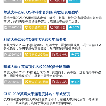
2026/5/19
發表於83天前
院校排名
1023
華威大學2026 QS學科排名亮眼 商數統表現強勢
華威大學2026 QS學科排名出爐，經濟、數學、統計及市場營銷均列全球
前30，商科與數學集群優勢突出，港澳台學生熱門之選。
2026/5/19
發表於83天前
院校排名
1079
利茲大學2026年QS排名第86及申請要求
利茲大學2026年QS排名第86，紅磚大學、羅素集團成員，碩士申請GPA
分檔錄取，雅思要求分專業等級，熱門專業建議儘早申請。
2026/4/27
發表於105天前
院校排名
675
華威大學：英國頂尖名校2026QS全球第69
華威大學2026年QS排名全球第69，英國前十。商學院、計算機等學科強
勢，國際生比例40%，畢業生廣受名企青睞。
2026/4/23
發表於109天前
院校排名
414
CUG 2026英國大學滿意度排名：華威登頂
CUG發佈2026英國大學就讀滿意度排名，華威大學超G5居首，帝國理
工、LSE緊隨其後，爲留學選校提供真實體驗參考。