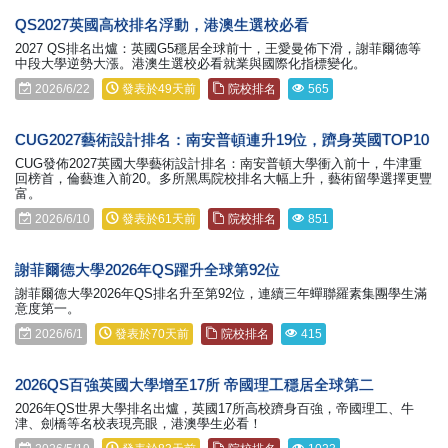
QS2027英國高校排名浮動，港澳生選校必看
2027 QS排名出爐：英國G5穩居全球前十，王愛曼佈下滑，謝菲爾德等
中段大學逆勢大漲。港澳生選校必看就業與國際化指標變化。
2026/6/22
發表於49天前
院校排名
565
CUG2027藝術設計排名：南安普頓連升19位，躋身英國TOP10
CUG發佈2027英國大學藝術設計排名：南安普頓大學衝入前十，牛津重
回榜首，倫藝進入前20。多所黑馬院校排名大幅上升，藝術留學選擇更豐
富。
2026/6/10
發表於61天前
院校排名
851
謝菲爾德大學2026年QS躍升全球第92位
謝菲爾德大學2026年QS排名升至第92位，連續三年蟬聯羅素集團學生滿
意度第一。
2026/6/1
發表於70天前
院校排名
415
2026QS百強英國大學增至17所 帝國理工穩居全球第二
2026年QS世界大學排名出爐，英國17所高校躋身百強，帝國理工、牛
津、劍橋等名校表現亮眼，港澳學生必看！