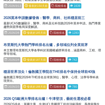
2026/3/13
發表於150天前
院校排名
1639
2026英本申請數據發佈：醫學、商科、社科穩居前三
最新UCAS數據顯示，醫學、商科及社科領跑2026年英本申請。熱門專業
趨勢與競爭格局深度解讀。
2026/2/6
發表於185天前
院校排名
1283
布里斯托大學熱門學科排名出爐，多領域位列全英前茅
本文整理布里斯托大學各學科於英國權威榜單排名，涵蓋商科、工程、理
學等領域。
2026/2/4
發表於187天前
院校排名
742
穩居世界頂尖！倫敦國王學院在THE排名中保持全球前40強
倫敦國王學院2026年THE排名全球第38位，醫學、心理、法學等學科表
現突出。
2026/2/3
發表於188天前
院校排名
780
2026 QS歐洲大學排名出爐！牛津登頂，藝術生選校必看
2026QS排名：英國主導，牛津UCL帝國理工提供頂級課程。爲準留學生