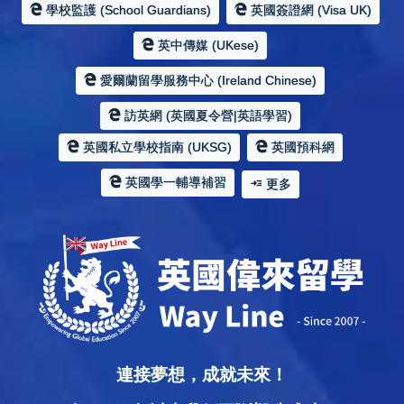
學校監護 (School Guardians)
英國簽證網 (Visa UK)
英中傳媒 (UKese)
愛爾蘭留學服務中心 (Ireland Chinese)
訪英網 (英國夏令營|英語學習)
英國私立學校指南 (UKSG)
英國預科網
英國學一輔導補習
更多
連接夢想，成就未來！