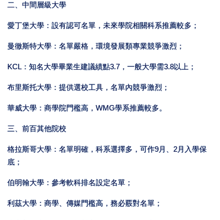
二、中間層級大學
愛丁堡大學：設有認可名單，未來學院相關科系推薦較多；
曼徹斯特大學：名單嚴格，環境發展類專業競爭激烈；
KCL：知名大學畢業生建議績點3.7，一般大學需3.8以上；
布里斯托大學：提供選校工具，名單內競爭激烈；
華威大學：商學院門檻高，WMG學系推薦較多。
三、前百其他院校
格拉斯哥大學：名單明確，科系選擇多，可作9月、2月入學保
底；
伯明翰大學：參考軟科排名設定名單；
利茲大學：商學、傳媒門檻高，務必覈對名單；