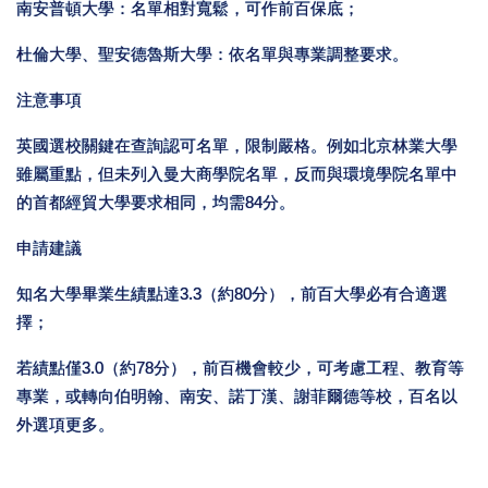
南安普頓大學：名單相對寬鬆，可作前百保底；
杜倫大學、聖安德魯斯大學：依名單與專業調整要求。
注意事項
英國選校關鍵在查詢認可名單，限制嚴格。例如北京林業大學
雖屬重點，但未列入曼大商學院名單，反而與環境學院名單中
的首都經貿大學要求相同，均需84分。
申請建議
知名大學畢業生績點達3.3（約80分），前百大學必有合適選
擇；
若績點僅3.0（約78分），前百機會較少，可考慮工程、教育等
專業，或轉向伯明翰、南安、諾丁漢、謝菲爾德等校，百名以
外選項更多。