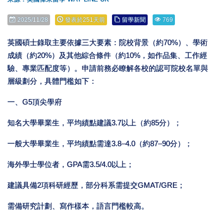
2025/11/28
發表於251天前
留學新聞
769
英國碩士錄取主要依據三大要素：院校背景（約70%）、學術
成績（約20%）及其他綜合條件（約10%，如作品集、工作經
驗、專業匹配度等）。申請前務必瞭解各校的認可院校名單與
層級劃分，具體門檻如下：
一、G5頂尖學府
知名大學畢業生，平均績點建議3.7以上（約85分）；
一般大學畢業生，平均績點需達3.8–4.0（約87–90分）；
海外學士學位者，GPA需3.5/4.0以上；
建議具備2項科研經歷，部分科系需提交GMAT/GRE；
需備研究計劃、寫作樣本，語言門檻較高。