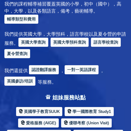
我們的課程輔導補習覆蓋英國的小學，初中（國中），高
中，大學，以及各類語言，備考，藝術輔導。
輔導類型和費用
我們提供英國大學，大學預科，語言學校以及夏令營的申請
英國大學查詢
英國大學預科查詢
語言學校查詢
服務。
夏令營查詢
認證翻譯服務
一對一英語課程
我們還提供
，
，
英國參訪/培訓
等服務。
姐妹服務站點
英國學子教育SUUK
學一國際教育 Study1
愛格服務 (AIGE)
優聯考察 (Union Visit)