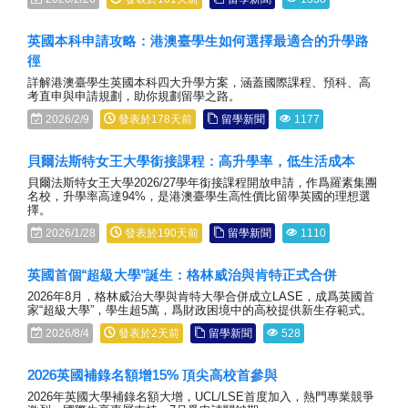
英國本科申請攻略：港澳臺學生如何選擇最適合的升學路
徑
詳解港澳臺學生英國本科四大升學方案，涵蓋國際課程、預科、高
考直申與申請規劃，助你規劃留學之路。
2026/2/9
發表於178天前
留學新聞
1177
貝爾法斯特女王大學銜接課程：高升學率，低生活成本
貝爾法斯特女王大學2026/27學年銜接課程開放申請，作爲羅素集團
名校，升學率高達94%，是港澳臺學生高性價比留學英國的理想選
擇。
2026/1/28
發表於190天前
留學新聞
1110
英國首個“超級大學”誕生：格林威治與肯特正式合併
2026年8月，格林威治大學與肯特大學合併成立LASE，成爲英國首
家“超級大學”，學生超5萬，爲財政困境中的高校提供新生存範式。
2026/8/4
發表於2天前
留學新聞
528
2026英國補錄名額增15% 頂尖高校首參與
2026年英國大學補錄名額大增，UCL/LSE首度加入，熱門專業競爭