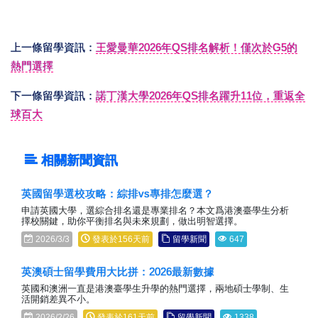
上一條留學資訊：
王愛曼華2026年QS排名解析！僅次於G5的
熱門選擇
下一條留學資訊：
諾丁漢大學2026年QS排名躍升11位，重返全
球百大
相關新聞資訊
英國留學選校攻略：綜排vs專排怎麼選？
申請英國大學，選綜合排名還是專業排名？本文爲港澳臺學生分析
擇校關鍵，助你平衡排名與未來規劃，做出明智選擇。
2026/3/3
發表於156天前
留學新聞
647
英澳碩士留學費用大比拼：2026最新數據
英國和澳洲一直是港澳臺學生升學的熱門選擇，兩地碩士學制、生
活開銷差異不小。
2026/2/26
發表於161天前
留學新聞
1338