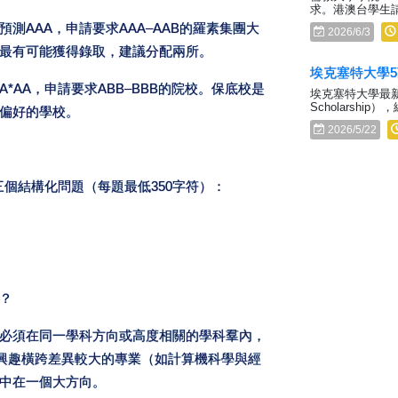
求。港澳台學生
測AAA，申請要求AAA–AAB的羅素集團大
2026/6/3
最有可能獲得錄取，建議分配兩所。
埃克塞特大學
AA，申請要求ABB–BBB的院校。保底校是
埃克塞特大學最新公
Scholarshi
偏好的學校。
2026/5/22
爲三個結構化問題（每題最低350字符）：
？
必須在同一學科方向或高度相關的學科羣內，
若興趣橫跨差異較大的專業（如計算機科學與經
中在一個大方向。