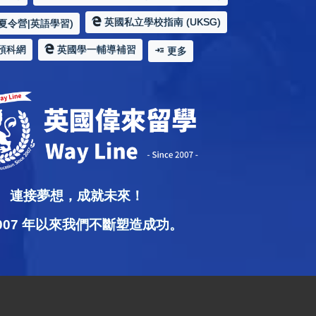
英國私立學校指南 (UKSG)
夏令營|英語學習)
預科網
英國學一輔導補習
更多
連接夢想，成就未來！
2007 年以來我們不斷塑造成功。