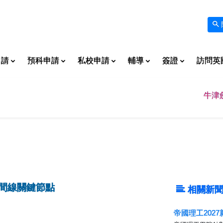
申請
預科申請
私校申請
輔導
簽證
訪問英
牛津
時間線關鍵節點
相關新聞
帝國理工202