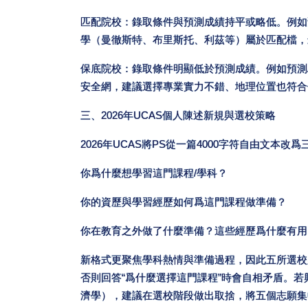
匹配院校：錄取條件與預測成績持平或略低。例如預
學（曼徹斯特、布里斯托、利茲等）屬於匹配檔，
保底院校：錄取條件明顯低於預測成績。例如預測A*
安全網，建議選擇專業實力不錯、地理位置也符合
三、2026年UCAS個人陳述新規與選校策略
2026年UCAS將PS從一篇4000字符自由文本改
你爲什麼想學習這門課程/學科？
你的資歷與學習經歷如何爲這門課程做準備？
你在教育之外做了什麼準備？這些經歷爲什麼有用
新格式更聚焦學科熱情與準備過程，因此五所選校
否則回答“爲什麼選擇這門課程”時會自相矛盾。
濟學），建議在選校階段做出取捨，將五個志願集