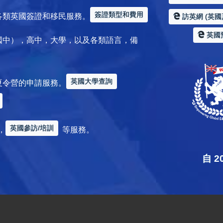
簽證類型和費用
各類英國簽證和移民服務。
訪英網 (英國
英國
國中），高中，大學，以及各類語言，備
英國大學查詢
夏令營的申請服務。
英國參訪/培訓
，
等服務。
自 