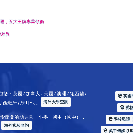
選，五大王牌專業領銜
鍵差異
 / 加拿大 / 美國 / 澳洲 / 紐西蘭 /
英國
海外大學查詢
典 / 西班牙 / 馬耳他 。
愛格服
加拿大 / 愛爾蘭的幼兒園，小學，初中（國中），
學校監護 (Sc
海外私校查詢
。
英中傳媒 (UK