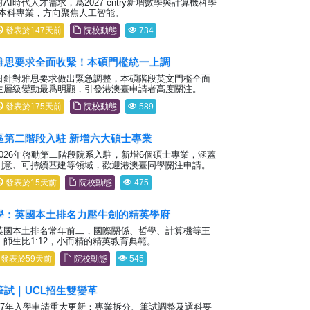
I時代人才需求，爲2027 entry新增數學與計算機科學
ng）本科專業，方向聚焦人工智能。
發表於147天前
院校動態
734
雅思要求全面收緊！本碩門檻統一上調
日針對雅思要求做出緊急調整，本碩階段英文門檻全面
生層級變動最爲明顯，引發港澳臺申請者高度關注。
發表於175天前
院校動態
589
區第二階段入駐 新增六大碩士專業
2026年啓動第二階段院系入駐，新增6個碩士專業，涵蓋
創意、可持續基建等領域，歡迎港澳臺同學關注申請。
發表於15天前
院校動態
475
學：英國本土排名力壓牛劍的精英學府
英國本土排名常年前二，國際關係、哲學、計算機等王
師生比1:12，小而精的精英教育典範。
發表於59天前
院校動態
545
試｜UCL招生雙變革
27年入學申請重大更新：專業拆分、筆試調整及選科要