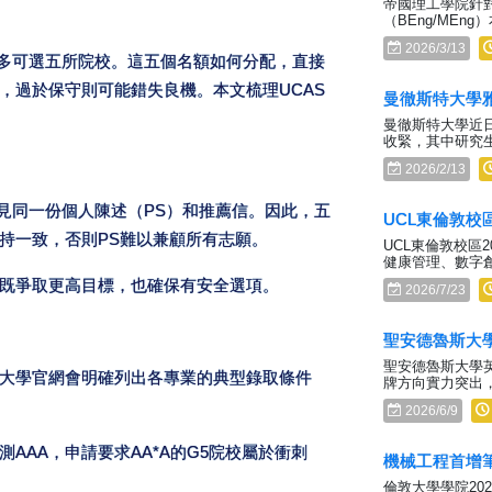
帝國理工學院針對A
（BEng/ME
2026/3/13
最多可選五所院校。這五個名額如何分配，直接
，過於保守則可能錯失良機。本文梳理UCAS
曼徹斯特大學
曼徹斯特大學近
收緊，其中研究
2026/2/13
見同一份個人陳述（PS）和推薦信。因此，五
UCL東倫敦校
持一致，否則PS難以兼顧所有志願。
UCL東倫敦校區
健康管理、數字
既爭取更高目標，也確保有安全選項。
2026/7/23
聖安德魯斯大
聖安德魯斯大學
大學官網會明確列出各專業的典型錄取條件
牌方向實力突出，
2026/6/9
AAA，申請要求AA*A的G5院校屬於衝刺
機械工程首增筆
倫敦大學學院20