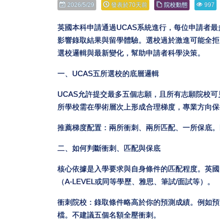
2026/5/29
發表於70天前
院校動態
997
英國本科申請通過UCAS系統進行，每位申請者
影響錄取結果與留學體驗。選校過於激進可能全拒
選校邏輯與最新變化，幫助申請者科學決策。
一、UCAS五所選校的底層邏輯
UCAS允許提交最多五個志願，且所有志願院校可
所學校需在學術層次上形成合理梯度，專業方向保
推薦梯度配置：兩所衝刺、兩所匹配、一所保底。
二、如何判斷衝刺、匹配與保底
核心依據是入學要求與自身條件的匹配程度。英國
（A-LEVEL或同等學歷、雅思、筆試/面試等）。
衝刺院校：錄取條件略高於你的預測成績。例如預測
檔。不建議五個名額全壓衝刺。