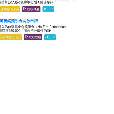
請留意UCAS代碼變更與個人陳述策略。
發表於65天前
院校動態
917
5萬英鎊獎學金開放申請
佈何添基金會獎學金（Ho Tim Foundation
p），總額爲£50,000，面向符合條件的新生。
發表於77天前
院校動態
519