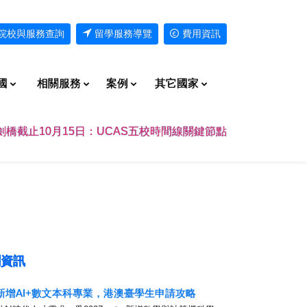
院校與服務查詢
留學服務導覽
費用資訊
國
相關服務
案例
其它國家
劍橋截止10月15日：UCAS五校時間線關鍵節點
資訊
7新增AI+數文本科專業，港澳臺學生申請攻略