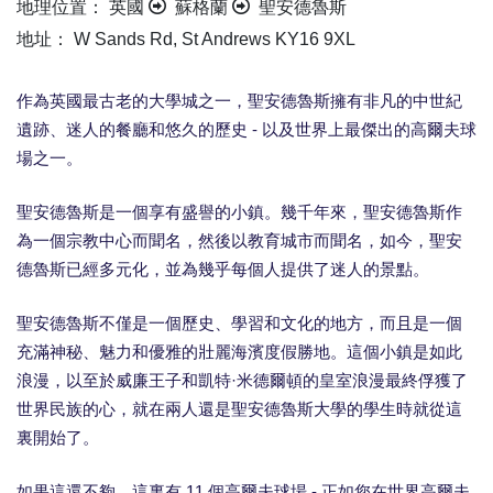
地理位置： 英國
蘇格蘭
聖安德魯斯
地址： W Sands Rd, St Andrews KY16 9XL
作為英國最古老的大學城之一，聖安德魯斯擁有非凡的中世紀
遺跡、迷人的餐廳和悠久的歷史 - 以及世界上最傑出的高爾夫球
場之一。
聖安德魯斯是一個享有盛譽的小鎮。幾千年來，聖安德魯斯作
為一個宗教中心而聞名，然後以教育城市而聞名，如今，聖安
德魯斯已經多元化，並為幾乎每個人提供了迷人的景點。
聖安德魯斯不僅是一個歷史、學習和文化的地方，而且是一個
充滿神秘、魅力和優雅的壯麗海濱度假勝地。這個小鎮是如此
浪漫，以至於威廉王子和凱特·米德爾頓的皇室浪漫最終俘獲了
世界民族的心，就在兩人還是聖安德魯斯大學的學生時就從這
裏開始了。
如果這還不夠，這裏有 11 個高爾夫球場 - 正如您在世界高爾夫