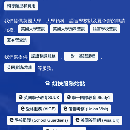
輔導類型和費用
我們提供英國大學，大學預科，語言學校以及夏令營的申請
英國大學查詢
英國大學預科查詢
語言學校查詢
服務。
夏令營查詢
認證翻譯服務
一對一英語課程
我們還提供
，
，
英國參訪/培訓
等服務。
姐妹服務站點
英國學子教育SUUK
學一國際教育 Study1
愛格服務 (AIGE)
優聯考察 (Union Visit)
學校監護 (School Guardians)
英國簽證網 (Visa UK)