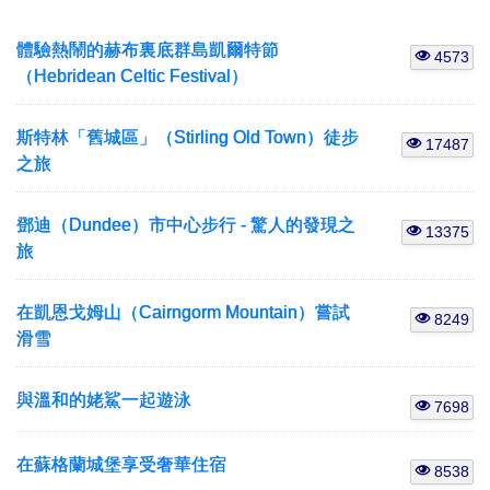
體驗熱鬧的赫布裏底群島凱爾特節
4573
（Hebridean Celtic Festival）
斯特林「舊城區」（Stirling Old Town）徒步
17487
之旅
鄧迪（Dundee）市中心步行 - 驚人的發現之
13375
旅
在凱恩戈姆山（Cairngorm Mountain）嘗試
8249
滑雪
與溫和的姥鯊一起遊泳
7698
在蘇格蘭城堡享受奢華住宿
8538