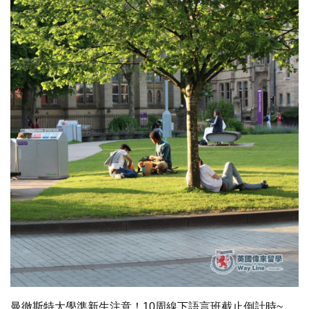
曼徹斯特大學準新生注意！10周線下語言班截止倒計時~