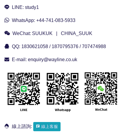
LINE:
study1
WhatsApp:
+44-741-083-5933
WeChat:
SUUKUK | CHINA_SUUK
QQ:
1830621058 / 1870795376 / 707474988
E-mail:
enquiry@wayline.co.uk
線上諮詢:
線上客服