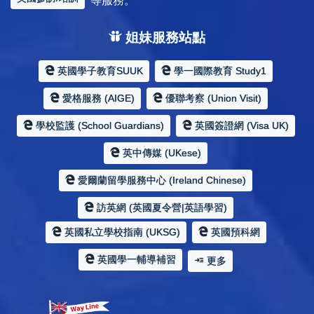
等服務。
姐妹服務站點
英國學子教育SUUK
學一國際教育 Study1
愛格服務 (AIGE)
優聯考察 (Union Visit)
學校監護 (School Guardians)
英國簽證網 (Visa UK)
英中傳媒 (UKese)
愛爾蘭留學服務中心 (Ireland Chinese)
訪英網 (英國夏令營|英語學習)
英國私立學校指南 (UKSG)
英國預科網
英國學一輔導補習
更多