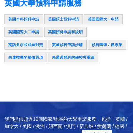
英國大學預科申請服務
英國本科預科申請
英國碩士預科申請
英國國際大一申請
英國國際大二申請
英國預科申請和說明
英語要求和成績對照
英國預科申請步驟
預科轉學 / 換專業
未達標準的補修選項
未通過預科的轉校與重讀
我們提供超過10個國家/地區的大學申請服務，包括：英國 /
加拿大 / 美國 / 澳洲 / 紐西蘭 / 澳門 / 新加坡 / 愛爾蘭 / 德國 /