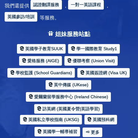
認證翻譯服務
一對一英語課程
我們還提供
，
，
英國參訪/培訓
等服務。
姐妹服務站點
英國學子教育SUUK
學一國際教育 Study1
愛格服務 (AIGE)
優聯考察 (Union Visit)
學校監護 (School Guardians)
英國簽證網 (Visa UK)
英中傳媒 (UKese)
愛爾蘭留學服務中心 (Ireland Chinese)
訪英網 (英國夏令營|英語學習)
英國私立學校指南 (UKSG)
英國預科網
英國學一輔導補習
更多