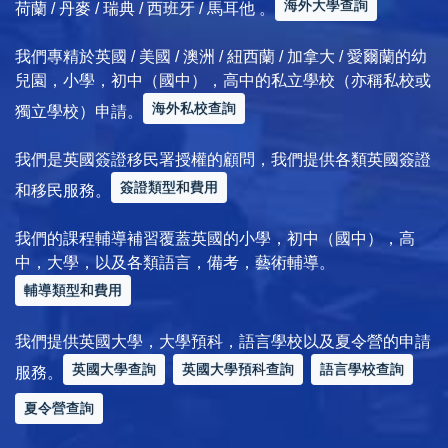
海外大學查詢
荷蘭 / 丹麥 / 瑞典 / 西班牙 / 馬耳他 。
我們專精於英國 / 美國 / 澳洲 / 紐西蘭 / 加拿大 / 愛爾蘭的幼
兒園，小學，初中（國中），高中的私立學校（亦稱私校或
海外私校查詢
獨立學校）申請。
我們是英國簽證移民署授權的顧問，我們提供各類英國簽證
簽證類型和費用
和移民服務。
我們的課程輔導補習覆蓋英國的小學，初中（國中），高
中，大學，以及各類語言，備考，藝術輔導。
輔導類型和費用
我們提供英國大學，大學預科，語言學校以及夏令營的申請
英國大學查詢
英國大學預科查詢
語言學校查詢
服務。
夏令營查詢