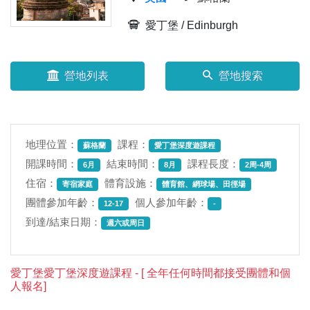
愛丁堡 / Edinburgh
營地列表
營地搜索
地理位置：
課程：
蘇格蘭
愛丁堡深度遊課程
開課時間：
結束時間：
課程長度：
6月
8月
2周-4周
住宿：
體育設施：
寄宿家庭
體育館、網球場、田徑場
團體參加年齡：
個人參加年齡：
12-17
-
到達/結束日期：
週六或周日
愛丁堡愛丁堡深度遊課程 - [ 全年任何時間都接受團體和個
人報名]