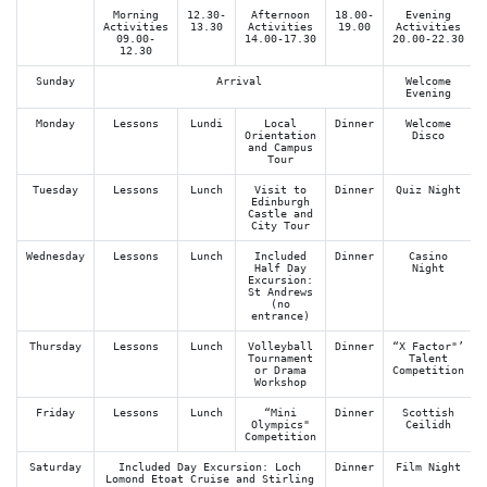
Morning
12.30-
Afternoon
18.00-
Evening
Activities
13.30
Activities
19.00
Activities
09.00-
14.00-17.30
20.00-22.30
12.30
Sunday
Arrival
Welcome
Evening
Monday
Lessons
Lundi
Local
Dinner
Welcome
Orientation
Disco
and Campus
Tour
Tuesday
Lessons
Lunch
Visit to
Dinner
Quiz Night
Edinburgh
Castle and
City Tour
Wednesday
Lessons
Lunch
Included
Dinner
Casino
Half Day
Night
Excursion:
St Andrews
(no
entrance)
Thursday
Lessons
Lunch
Volleyball
Dinner
“X Factor"’
Tournament
Talent
or Drama
Competition
Workshop
Friday
Lessons
Lunch
“Mini
Dinner
Scottish
Olympics"
Ceilidh
Competition
Saturday
Included Day Excursion: Loch
Dinner
Film Night
Lomond Etoat Cruise and Stirling