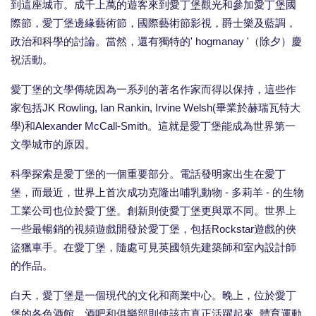
到這座城市。成千上萬的遊客來到愛丁堡觀光和參加愛丁堡國
際節，愛丁堡邊緣藝術節，國際藝術節影視，爵士樂及藍調，
政治和科學的討論。當然，還有獨特的' hogmanay '（除夕）慶
祝活動。
愛丁堡的文學傳統因為一系列的著名作家而得以保持，這些作
家包括JK Rowling, Ian Rankin, Irvine Welsh(畢業於赫瑞瓦特大
學)和Alexander McCall-Smith。這就是愛丁堡能成為世界第一
文學城市的原因。
科學探索是愛丁堡的一個重要部分。電話發明家出生在愛丁
堡，而最近，世界上首次成功克隆出哺乳動物 - 多莉羊 - 的生物
工業公司也位於愛丁堡。創新則使愛丁堡更與眾不同。世界上
一些最暢銷的視頻遊戲開發於愛丁堡，包括Rockstar遊戲的俠
盜獵車手。在愛丁堡，隨處可見英國領先建築師和室內設計師
的作品。
白天，愛丁堡是一個現代的文化和商業中心。晚上，位於愛丁
堡的各色酒館，酒吧和俱樂部則使該市真正活躍起來. 體育運動