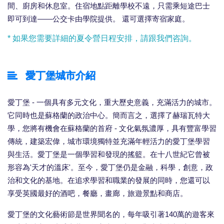
間、廚房和休息室。住宿地點距離學校不遠，只需乘短途巴士
即可到達——公交卡由學院提供。 還可選擇寄宿家庭。
* 如果您需要詳細的夏令營日程安排，請跟我們咨詢。
愛丁堡城市介紹
愛丁堡 - 一個具有多元文化，重大歷史意義，充滿活力的城市。
它同時也是蘇格蘭的政治中心。簡而言之，選擇了赫瑞瓦特大
學，您將有機會在蘇格蘭的首府 - 文化氣氛濃厚，具有豐富學習
傳統，建築宏偉，城市環境獨特並充滿年輕活力的愛丁堡學習
與生活。愛丁堡是一個學習和發現的搖籃。在十八世紀它曾被
形容為'天才的溫床'。至今，愛丁堡仍是金融，科學，創意，政
治和文化的基地。在追求學習和職業的發展的同時，您還可以
享受英國最好的酒吧，餐廳，畫廊，旅遊景點和商店。
愛丁堡的文化藝術節是世界聞名的，每年吸引著140萬的遊客來