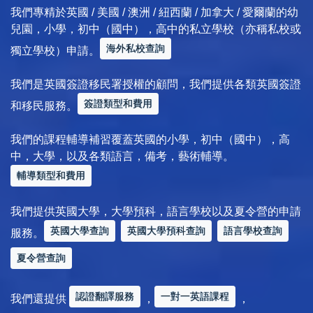
我們專精於英國 / 美國 / 澳洲 / 紐西蘭 / 加拿大 / 愛爾蘭的幼
兒園，小學，初中（國中），高中的私立學校（亦稱私校或
海外私校查詢
獨立學校）申請。
我們是英國簽證移民署授權的顧問，我們提供各類英國簽證
簽證類型和費用
和移民服務。
我們的課程輔導補習覆蓋英國的小學，初中（國中），高
中，大學，以及各類語言，備考，藝術輔導。
輔導類型和費用
我們提供英國大學，大學預科，語言學校以及夏令營的申請
英國大學查詢
英國大學預科查詢
語言學校查詢
服務。
夏令營查詢
認證翻譯服務
一對一英語課程
我們還提供
，
，