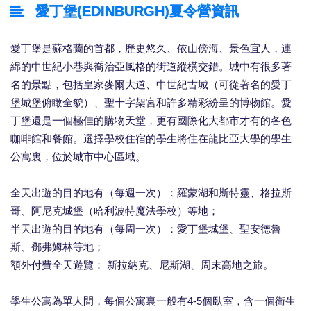
愛丁堡(EDINBURGH)夏令營資訊
愛丁堡是蘇格蘭的首都，歷史悠久、依山傍海、景色宜人，連
綿的中世紀小巷與喬治亞風格的街道縱橫交錯。城中有很多著
名的景點，包括皇家麥爾大道、中世紀古城（可從著名的愛丁
堡城堡俯瞰全貌）、聖十字架宮和許多精彩紛呈的博物館。愛
丁堡還是一個極佳的購物天堂，更有國際化大都市才有的各色
咖啡館和餐館。選擇學校住宿的學生將住在龍比亞大學的學生
公寓裏，位於城市中心區域。
全天出遊的目的地有（每週一次）：羅蒙湖和斯特靈、格拉斯
哥、阿尼克城堡（哈利波特魔法學校）等地；
半天出遊的目的地有（每周一次）：愛丁堡城堡、聖安德魯
斯、鄧弗姆林等地；
額外付費全天遊覽： 新拉納克、尼斯湖、周末高地之旅。
學生公寓為單人間，每個公寓裏一般有4-5個臥室，含一個衛生