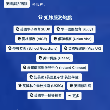
英國參訪/培訓
等服務。
姐妹服務站點
英國學子教育SUUK
學一國際教育 Study1
愛格服務 (AIGE)
優聯考察 (Union Visit)
學校監護 (School Guardians)
英國簽證網 (Visa UK)
英中傳媒 (UKese)
愛爾蘭留學服務中心 (Ireland Chinese)
訪英網 (英國夏令營|英語學習)
英國私立學校指南 (UKSG)
英國預科網
英國學一輔導補習
更多