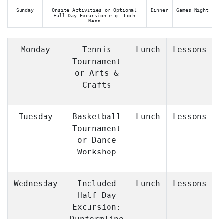
Sunday
Onsite Activities or Optional
Dinner
Games Night
Full Day Excursion e.g. Loch
Ness
Monday
Tennis
Lunch
Lessons
Tournament
or Arts &
Crafts
Tuesday
Basketball
Lunch
Lessons
Tournament
or Dance
Workshop
Wednesday
Included
Lunch
Lessons
Half Day
Excursion:
Dunfermline