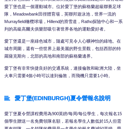
愛丁堡也是一個運動城市。位於愛丁堡的蘇格蘭超級聯賽足球
隊，Meadowbank田徑體育場，英聯邦遊泳池，世界一流的
Murrayfield橄欖球場，Hillend的滑雪道，Ratho探險中心和一系
列的高級高爾夫俱樂部吸引著世界各地的運動愛好者。
愛丁堡還是一座綠色城市，隨處可見令人心曠神怡的綠地。在
城市周圍，還有一些世界上最美麗的野生景觀，包括西部的特
羅薩克斯向，北部的高地和南部的蘇格蘭邊界。
愛丁堡有非常快捷良好的交通系統，連接倫敦和歐洲大陸，坐
火車只需要4個小時可以達到倫敦，而飛機只需要1小時。
愛丁堡(EDINBURGH)夏令營報名說明
愛丁堡夏令營課程費用為900英鎊/每周/每位學生，每次報名15
個學生贈送一名免費領隊名額，若報名學生人數低於15人但需
要有領隊，一名領隊的費用是一名學生的報名費減50英鎊。愛