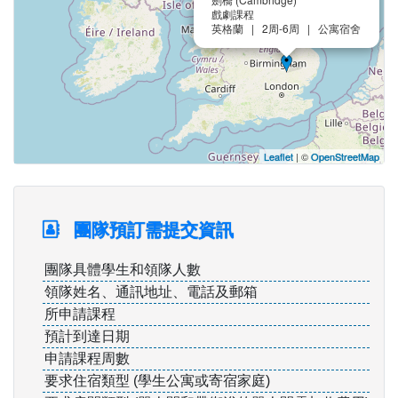
戲劇課程
英格蘭 | 2周-6周 | 公寓宿舍
Leaflet
| ©
OpenStreetMap
團隊預訂需提交資訊
團隊具體學生和領隊人數
領隊姓名、通訊地址、電話及郵箱
所申請課程
預計到達日期
申請課程周數
要求住宿類型 (學生公寓或寄宿家庭)