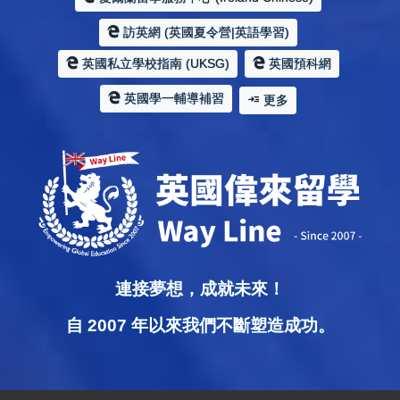
訪英網 (英國夏令營|英語學習)
英國私立學校指南 (UKSG)
英國預科網
英國學一輔導補習
更多
連接夢想，成就未來！
自 2007 年以來我們不斷塑造成功。