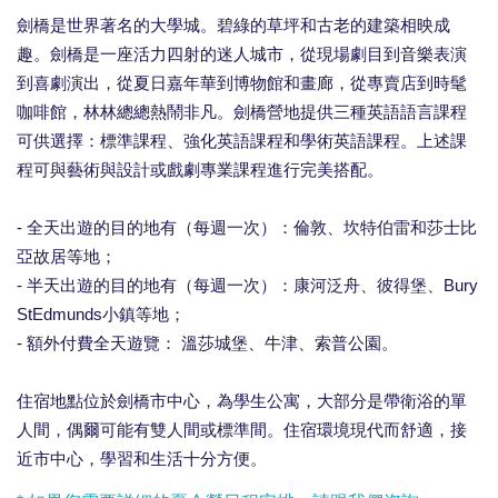
劍橋是世界著名的大學城。碧綠的草坪和古老的建築相映成
趣。劍橋是一座活力四射的迷人城市，從現場劇目到音樂表演
到喜劇演出，從夏日嘉年華到博物館和畫廊，從專賣店到時髦
咖啡館，林林總總熱鬧非凡。劍橋營地提供三種英語語言課程
可供選擇：標準課程、強化英語課程和學術英語課程。上述課
程可與藝術與設計或戲劇專業課程進行完美搭配。
- 全天出遊的目的地有（每週一次）：倫敦、坎特伯雷和莎士比
亞故居等地；
- 半天出遊的目的地有（每週一次）：康河泛舟、彼得堡、Bury
StEdmunds小鎮等地；
- 額外付費全天遊覽： 溫莎城堡、牛津、索普公園。
住宿地點位於劍橋市中心，為學生公寓，大部分是帶衛浴的單
人間，偶爾可能有雙人間或標準間。住宿環境現代而舒適，接
近市中心，學習和生活十分方便。