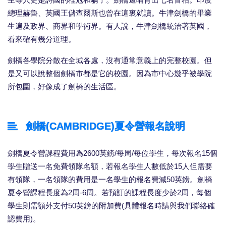
生等人更是詩國的桂冠和驕子。劍橋還哺育出七名首相。印度
總理赫魯、英國王儲查爾斯也曾在這裏就讀。牛津劍橋的畢業
生遍及政界、商界和學術界。有人說，牛津劍橋統治著英國，
看來確有幾分道理。
劍橋各學院分散在全城各處，沒有通常意義上的完整校園。但
是又可以說整個劍橋市都是它的校園。因為市中心幾乎被學院
所包圍，好像成了劍橋的生活區。
劍橋(CAMBRIDGE)夏令營報名說明
劍橋夏令營課程費用為2600英鎊/每周/每位學生，每次報名15個
學生贈送一名免費領隊名額，若報名學生人數低於15人但需要
有領隊，一名領隊的費用是一名學生的報名費減50英鎊。劍橋
夏令營課程長度為2周-6周。若預訂的課程長度少於2周，每個
學生則需額外支付50英鎊的附加費(具體報名時請與我們聯絡確
認費用)。