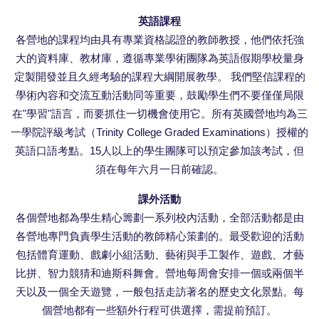
英語課程
各營地的課程均由具有專業資格認證的教師教授，他們依托強
大的資料庫、教材庫，遵循專業學術團隊為英語假期學校量身
定製開發並且久經考驗的課程大綱開展教學。 我們堅信課程的
學術內容和交流互動活動同等重要，鼓勵學生們不要僅僅局限
在"學習"語言，而要抓住一切機會使用它。所有英國營地均為三
一學院評級考試（Trinity College Graded Examinations）授權的
英語口語考點。15人以上的學生團隊可以預定參加該考試，但
須在每年六月一日前確認。
課外活動
各個營地都為學生精心籌劃一系列校內活動，全部活動都是由
各營地專門負責學生活動的教師精心策劃的。最受歡迎的活動
包括體育運動、戲劇小組活動、藝術與手工製作、遊戲、才藝
比拼、智力競猜和迪斯科舞會。營地每周會安排一個或兩個半
天以及一個全天遊覽，一般包括走訪著名的歷史文化景點。每
個營地都有一些額外行程可供選擇，需提前預訂。