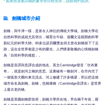
* 如果您需要詳細的夏令營日程安排，請跟我們咨詢。
劍橋城市介紹
劍橋，與牛津一樣，是座令人神往的傳統大學城。劍橋大學在
自然科學的成就尤其突出，哺育出牛頓、達爾文這樣開創科學
新紀元的科學大師。80多位諾貝爾獎金得主曾在劍橋留下了足
跡，這在全世界都是少有的榮光。人們懷著敬佩的心情稱劍橋
為「自然科學的搖籃」。
劍橋是音譯與意譯合成的地名。英文Cambridge發音「坎布裏
奇」，就是劍河之橋的意思。這裏確有一條劍河，在市內兜了
一個弧形大圈向東北流去。河上修建了許多橋梁，所以把這個
城市命名為劍橋。劍橋，也稱康橋（Cambridge音譯名）是世界
上最古老的橋。
劍橋是英國劍橋郡首府，劍橋大學所在地，早在兩千年前，羅