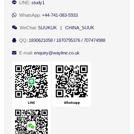
LINE:
study1
WhatsApp:
+44-741-083-5933
WeChat:
SUUKUK | CHINA_SUUK
QQ:
1830621058 / 1870795376 / 707474988
E-mail:
enquiry@wayline.co.uk