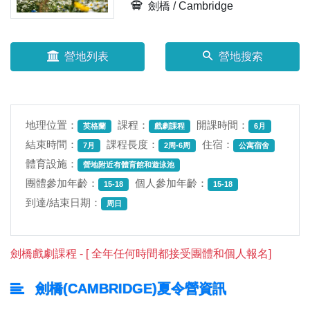
劍橋 / Cambridge
營地列表
營地搜索
地理位置：
課程：
開課時間：
英格蘭
戲劇課程
6月
結束時間：
課程長度：
住宿：
7月
2周-6周
公寓宿舍
體育設施：
營地附近有體育館和遊泳池
團體參加年齡：
個人參加年齡：
15-18
15-18
到達/結束日期：
周日
劍橋戲劇課程 - [ 全年任何時間都接受團體和個人報名]
劍橋(CAMBRIDGE)夏令營資訊