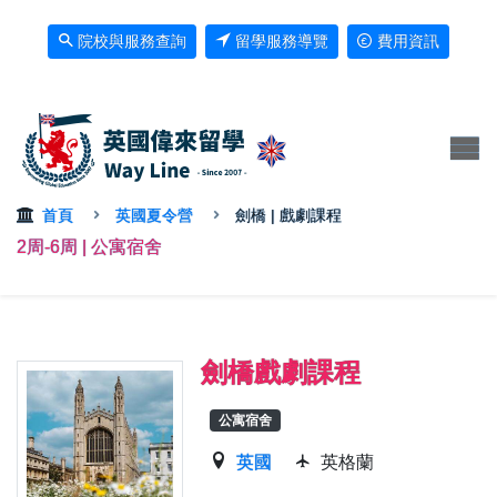
院校與服務查詢
留學服務導覽
費用資訊
首頁
英國夏令營
劍橋 | 戲劇課程
2周-6周 | 公寓宿舍
劍橋戲劇課程
公寓宿舍
英國
英格蘭