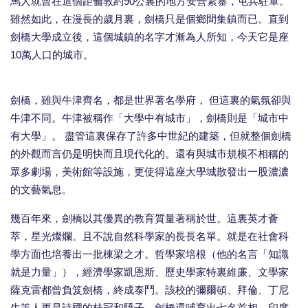
馬人就曾在這個距倫敦約90公裏的地方安營紮寨，屯兵駐軍。
雖然如此，在漫長的歲月裏，劍橋只是個鄉間集鎮而已。直到
劍橋大學成立後，這個城鎮的名字才漸為人所知，今天它是座
10萬人口的城市。
劍橋，雖與牛津齊名，都是世界著名學府， 但這裏的氣氛卻與
牛津不同。牛津被稱作「大學中有城市」，劍橋則是「城市中
有大學」。 盡管這裏保存了許多中世紀的建築，但就整個劍橋
的外觀而言仍是明快而且現代化的。還有與城市規模不相稱的
眾多劇場，美術館等設施，更使得這座大學城散發出一股濃濃
的文藝氣息。
幾百年來，劍橋以其優異的教育質量著稱於世。這裏英才薈
萃，星光燦爛。且不說自然科學家的長長名單。就是在社會科
學方面也培養出一批棟梁之才。哲學家培根（他的名言「知識
就是力量」），經濟學家凱恩斯、歷史學家特裏維廉、文學家
薩克雷都曾負笈劍橋，終成泰鬥。該校的彌爾頓、拜倫、丁尼