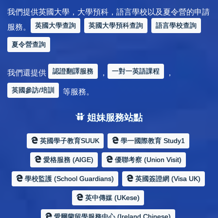
我們提供英國大學，大學預科，語言學校以及夏令營的申請
英國大學查詢
英國大學預科查詢
語言學校查詢
服務。
夏令營查詢
認證翻譯服務
一對一英語課程
我們還提供
，
，
英國參訪/培訓
等服務。
姐妹服務站點
英國學子教育SUUK
學一國際教育 Study1
愛格服務 (AIGE)
優聯考察 (Union Visit)
學校監護 (School Guardians)
英國簽證網 (Visa UK)
英中傳媒 (UKese)
愛爾蘭留學服務中心 (Ireland Chinese)