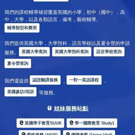
我們的課程輔導補習覆蓋英國的小學，初中（國中），高
中，大學，以及各類語言，備考，藝術輔導。
輔導類型和費用
我們提供英國大學，大學預科，語言學校以及夏令營的申請
英國大學查詢
英國大學預科查詢
語言學校查詢
服務。
夏令營查詢
認證翻譯服務
一對一英語課程
我們還提供
，
，
英國參訪/培訓
等服務。
姐妹服務站點
英國學子教育SUUK
學一國際教育 Study1
愛格服務 (AIGE)
優聯考察 (Union Visit)