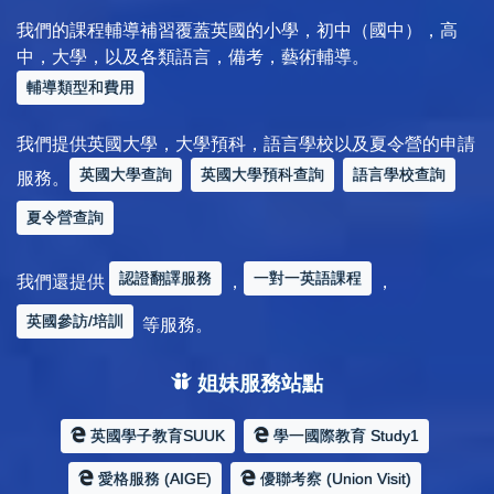
我們的課程輔導補習覆蓋英國的小學，初中（國中），高
中，大學，以及各類語言，備考，藝術輔導。
輔導類型和費用
我們提供英國大學，大學預科，語言學校以及夏令營的申請
英國大學查詢
英國大學預科查詢
語言學校查詢
服務。
夏令營查詢
認證翻譯服務
一對一英語課程
我們還提供
，
，
英國參訪/培訓
等服務。
姐妹服務站點
英國學子教育SUUK
學一國際教育 Study1
愛格服務 (AIGE)
優聯考察 (Union Visit)