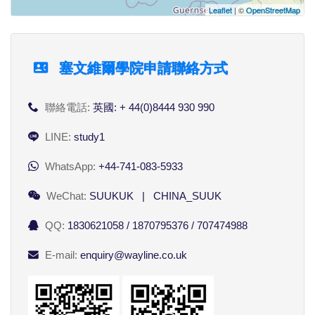
Leaflet
| ©
OpenStreetMap
塞文維爾學院申請聯絡方式
聯絡電話:
英國: + 44(0)8444 930 990
LINE:
study1
WhatsApp:
+44-741-083-5933
WeChat:
SUUKUK | CHINA_SUUK
QQ:
1830621058 / 1870795376 / 707474988
E-mail:
enquiry@wayline.co.uk