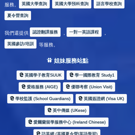
英國大學查詢
英國大學預科查詢
語言學校查詢
服務。
夏令營查詢
認證翻譯服務
一對一英語課程
我們還提供
，
，
英國參訪/培訓
等服務。
姐妹服務站點
英國學子教育SUUK
學一國際教育 Study1
愛格服務 (AIGE)
優聯考察 (Union Visit)
學校監護 (School Guardians)
英國簽證網 (Visa UK)
英中傳媒 (UKese)
愛爾蘭留學服務中心 (Ireland Chinese)
訪英網 (英國夏令營|英語學習)