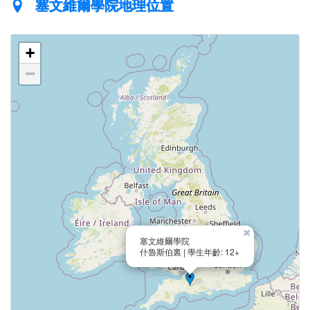
塞文維爾學院地理位置
+
−
×
塞文維爾學院
什魯斯伯裏 | 學生年齡: 12+