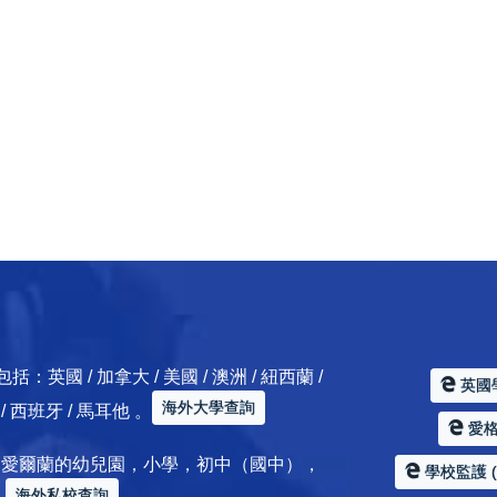
 / 加拿大 / 美國 / 澳洲 / 紐西蘭 /
英國
海外大學查詢
典 / 西班牙 / 馬耳他 。
愛格服
加拿大 / 愛爾蘭的幼兒園，小學，初中（國中），
學校監護 (Sc
海外私校查詢