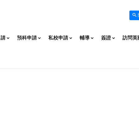
申請
預科申請
私校申請
輔導
簽證
訪問英