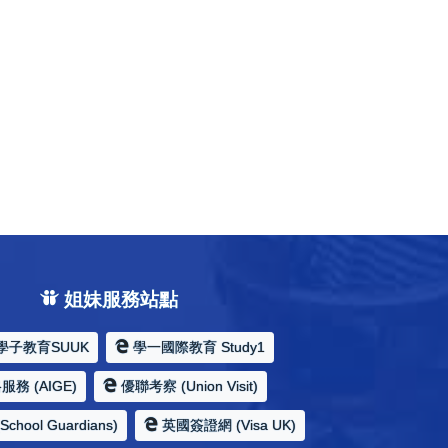
姐妹服務站點
學子教育SUUK
學一國際教育 Study1
務 (AIGE)
優聯考察 (Union Visit)
hool Guardians)
英國簽證網 (Visa UK)