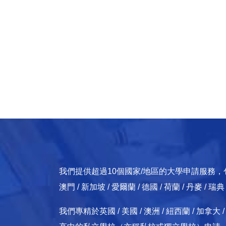
中學六年級（Sixth Form）男生人數:
190
走讀女生年齡(人數):
4 - 18 (644)
寄宿女生年齡(人數):
10 - 18 (47)
中學六年級（Sixth Form）女生人數:
189
我們提供超過10個國家/地區的大學申請服務，包括：英國
澳門 / 新加坡 / 愛爾蘭 / 德國 / 荷蘭 / 丹麥 / 瑞
我們專精於英國 / 美國 / 澳洲 / 紐西蘭 / 