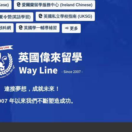
ese)
愛爾蘭留學服務中心 (Ireland Chinese)
英國私立學校指南 (UKSG)
夏令營|英語學習)
預科網
英國學一輔導補習
更多
連接夢想，成就未來！
2007 年以來我們不斷塑造成功。