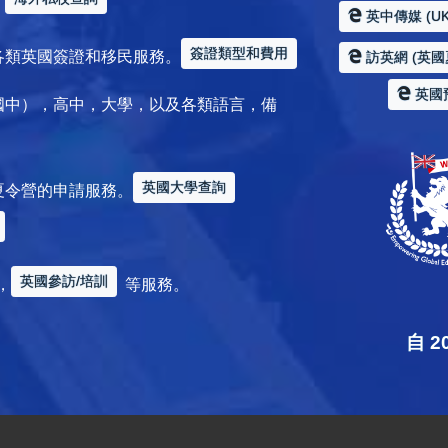
。
英中傳媒 (UK
簽證類型和費用
各類英國簽證和移民服務。
訪英網 (英國
英國
國中），高中，大學，以及各類語言，備
英國大學查詢
夏令營的申請服務。
英國參訪/培訓
，
等服務。
自 