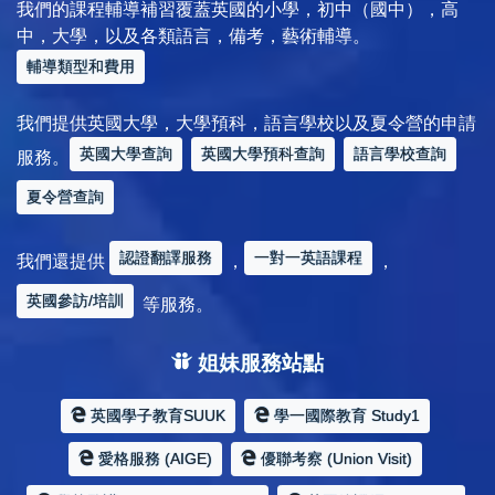
我們的課程輔導補習覆蓋英國的小學，初中（國中），高
中，大學，以及各類語言，備考，藝術輔導。
輔導類型和費用
我們提供英國大學，大學預科，語言學校以及夏令營的申請
英國大學查詢
英國大學預科查詢
語言學校查詢
服務。
夏令營查詢
認證翻譯服務
一對一英語課程
我們還提供
，
，
英國參訪/培訓
等服務。
姐妹服務站點
英國學子教育SUUK
學一國際教育 Study1
愛格服務 (AIGE)
優聯考察 (Union Visit)