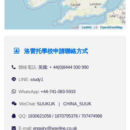
Leaflet
| ©
OpenStreetMap
洛雷托學校申請聯絡方式
聯絡電話:
英國: + 44(0)8444 930 990
LINE:
study1
WhatsApp:
+44-741-083-5933
WeChat:
SUUKUK | CHINA_SUUK
QQ:
1830621058 / 1870795376 / 707474988
E-mail:
enquiry@wayline.co.uk