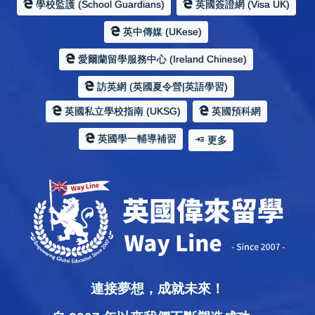
學校監護 (School Guardians)
英國簽證網 (Visa UK)
英中傳媒 (UKese)
愛爾蘭留學服務中心 (Ireland Chinese)
訪英網 (英國夏令營|英語學習)
英國私立學校指南 (UKSG)
英國預科網
英國學一輔導補習
更多
連接夢想，成就未來！