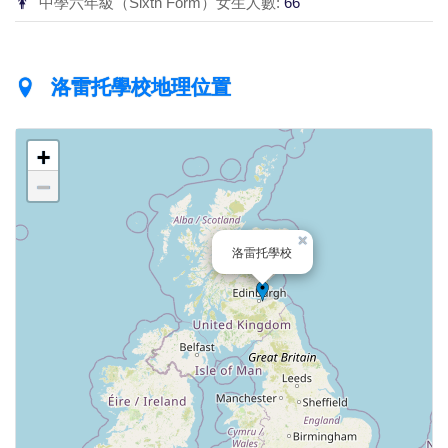
中學六年級（Sixth Form）女生人數:
66
洛雷托學校地理位置
+
−
×
洛雷托學校