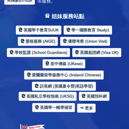
英國參訪/培訓
等服務。
姐妹服務站點
英國學子教育SUUK
學一國際教育 Study1
愛格服務 (AIGE)
優聯考察 (Union Visit)
學校監護 (School Guardians)
英國簽證網 (Visa UK)
英中傳媒 (UKese)
愛爾蘭留學服務中心 (Ireland Chinese)
訪英網 (英國夏令營|英語學習)
英國私立學校指南 (UKSG)
英國預科網
英國學一輔導補習
更多