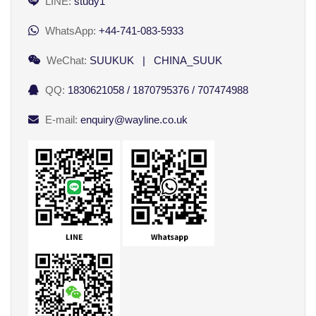
LINE:
study1
WhatsApp:
+44-741-083-5933
WeChat:
SUUKUK | CHINA_SUUK
QQ:
1830621058 / 1870795376 / 707474988
E-mail:
enquiry@wayline.co.uk