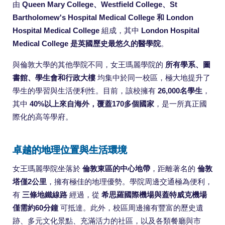
由
Queen Mary College、Westfield College、St
Bartholomew's Hospital Medical College 和 London
Hospital Medical College
組成，其中
London Hospital
Medical College 是英國歷史最悠久的醫學院
。
與倫敦大學的其他學院不同，女王瑪麗學院的
所有學系、圖
書館、學生會和行政大樓
均集中於同一校區，極大地提升了
學生的學習與生活便利性。目前，該校擁有
26,000名學生
，
其中
40%以上來自海外，覆蓋170多個國家
，是一所真正國
際化的高等學府。
卓越的地理位置與生活環境
女王瑪麗學院坐落於
倫敦東區的中心地帶
，距離著名的
倫敦
塔僅2公里
，擁有極佳的地理優勢。學院周邊交通極為便利，
有
三條地鐵線路
經過，從
希思羅國際機場與蓋特威克機場
僅需約60分鐘
可抵達。此外，校區周邊擁有豐富的歷史遺
跡、多元文化景點、充滿活力的社區，以及各類餐廳與市