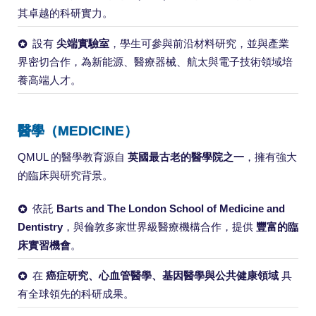
其卓越的科研實力。
設有
尖端實驗室
，學生可參與前沿材料研究，並與產業
界密切合作，為新能源、醫療器械、航太與電子技術領域培
養高端人才。
醫學（MEDICINE）
QMUL 的醫學教育源自
英國最古老的醫學院之一
，擁有強大
的臨床與研究背景。
依託
Barts and The London School of Medicine and
Dentistry
，與倫敦多家世界級醫療機構合作，提供
豐富的臨
床實習機會
。
在
癌症研究、心血管醫學、基因醫學與公共健康領域
具
有全球領先的科研成果。