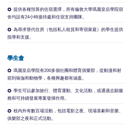
提供各種預算的住宿選擇，所有倫敦大學瑪麗皇后學院宿
舍均設有24小時接待處和住宿支持團隊。
為尋求替代住房（包括私人租賃和寄宿家庭）的學生提供
指導和支援。
學生會
瑪麗皇后學院有200多個社團和體育俱樂部，從動漫和射
箭到瑜伽和動物學，各種興趣都有涵蓋。
學生可以參加旅行、體育運動、文化活動，或通過志願服
務和可持續發展專案發揮作用。
校內外有數百場活動，包括電影之夜、現場喜劇和音樂、
俱樂部之夜和正式活動。