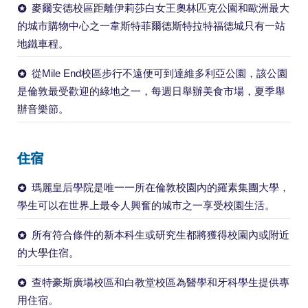
麥爾安德校區距離伊莉莎白女王奧林匹克公園和歐洲最大
的城市購物中心之一韋斯特菲爾德斯特拉特福德城只有一站
地鐵車程。
從Mile End校區步行不遠便可到達維多利亞公園，該公園
是倫敦最受歡迎的綠地之一，每週日舉辦美食市場，夏季舉
辦音樂節。
住宿
瑪麗皇后學院是唯一一所在倫敦校園內的羅素集團大學，
學生可以在世界上最令人興奮的城市之一享受校園生活。
所有符合條件的新本科生或研究生都將獲得校園內或附近
的大學住宿。
查特豪斯廣場校區和白教堂校區為醫學和牙科學生提供專
用住宿。