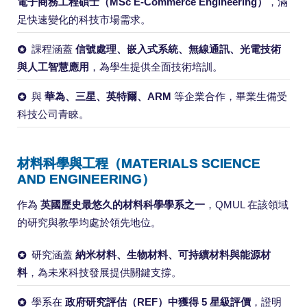
電子商務工程碩士（MSc E-Commerce Engineering）
，滿
足快速變化的科技市場需求。
課程涵蓋
信號處理、嵌入式系統、無線通訊、光電技術
與人工智慧應用
，為學生提供全面技術培訓。
與
華為、三星、英特爾、ARM
等企業合作，畢業生備受
科技公司青睞。
材料科學與工程（MATERIALS SCIENCE
AND ENGINEERING）
作為
英國歷史最悠久的材料科學學系之一
，QMUL 在該領域
的研究與教學均處於領先地位。
研究涵蓋
納米材料、生物材料、可持續材料與能源材
料
，為未來科技發展提供關鍵支撐。
學系在
政府研究評估（REF）中獲得 5 星級評價
，證明