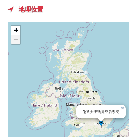
地理位置
+
−
×
倫敦大學瑪麗皇后學院