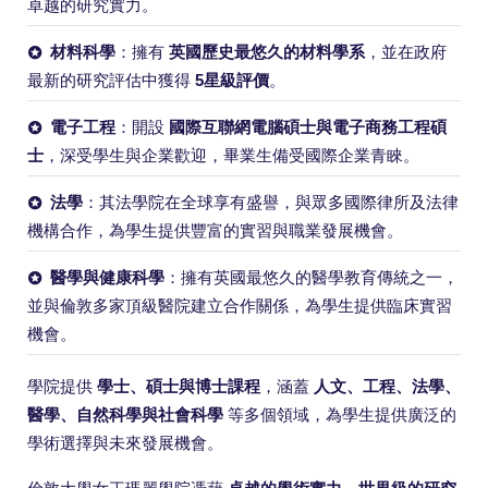
卓越的研究實力。
材料科學
：擁有
英國歷史最悠久的材料學系
，並在政府
最新的研究評估中獲得
5星級評價
。
電子工程
：開設
國際互聯網電腦碩士與電子商務工程碩
士
，深受學生與企業歡迎，畢業生備受國際企業青睞。
法學
：其法學院在全球享有盛譽，與眾多國際律所及法律
機構合作，為學生提供豐富的實習與職業發展機會。
醫學與健康科學
：擁有英國最悠久的醫學教育傳統之一，
並與倫敦多家頂級醫院建立合作關係，為學生提供臨床實習
機會。
學院提供
學士、碩士與博士課程
，涵蓋
人文、工程、法學、
醫學、自然科學與社會科學
等多個領域，為學生提供廣泛的
學術選擇與未來發展機會。