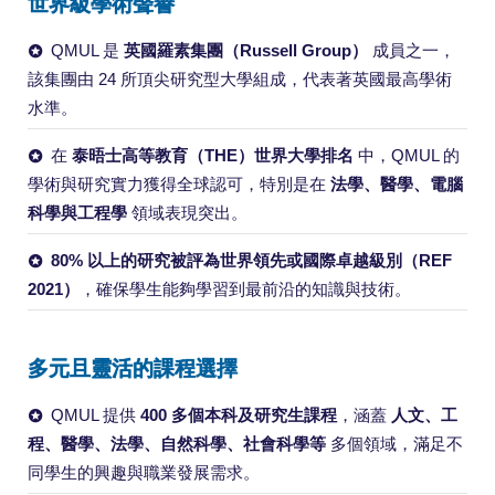
世界級學術聲譽
QMUL 是
英國羅素集團（Russell Group）
成員之一，
該集團由 24 所頂尖研究型大學組成，代表著英國最高學術
水準。
在
泰晤士高等教育（THE）世界大學排名
中，QMUL 的
學術與研究實力獲得全球認可，特別是在
法學、醫學、電腦
科學與工程學
領域表現突出。
80% 以上的研究被評為世界領先或國際卓越級別（REF
2021）
，確保學生能夠學習到最前沿的知識與技術。
多元且靈活的課程選擇
QMUL 提供
400 多個本科及研究生課程
，涵蓋
人文、工
程、醫學、法學、自然科學、社會科學等
多個領域，滿足不
同學生的興趣與職業發展需求。