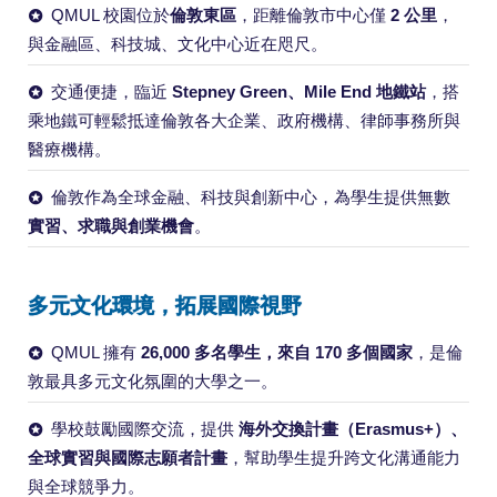
QMUL 校園位於
倫敦東區
，距離倫敦市中心僅
2 公里
，
與金融區、科技城、文化中心近在咫尺。
交通便捷，臨近
Stepney Green、Mile End 地鐵站
，搭
乘地鐵可輕鬆抵達倫敦各大企業、政府機構、律師事務所與
醫療機構。
倫敦作為全球金融、科技與創新中心，為學生提供無數
實習、求職與創業機會
。
多元文化環境，拓展國際視野
QMUL 擁有
26,000 多名學生，來自 170 多個國家
，是倫
敦最具多元文化氛圍的大學之一。
學校鼓勵國際交流，提供
海外交換計畫（Erasmus+）、
全球實習與國際志願者計畫
，幫助學生提升跨文化溝通能力
與全球競爭力。