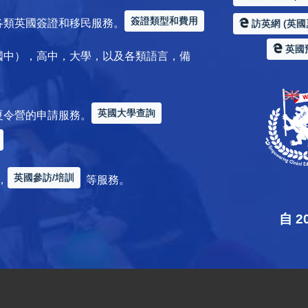
簽證類型和費用
各類英國簽證和移民服務。
訪英網 (英國
英國
國中），高中，大學，以及各類語言，備
英國大學查詢
夏令營的申請服務。
英國參訪/培訓
，
等服務。
自 