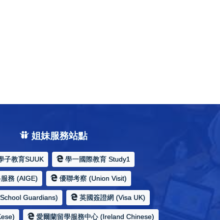
姐妹服務站點
學子教育SUUK
學一國際教育 Study1
務 (AIGE)
優聯考察 (Union Visit)
hool Guardians)
英國簽證網 (Visa UK)
ese)
愛爾蘭留學服務中心 (Ireland Chinese)