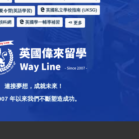
英國私立學校指南 (UKSG)
夏令營|英語學習)
預科網
英國學一輔導補習
更多
連接夢想，成就未來！
2007 年以來我們不斷塑造成功。