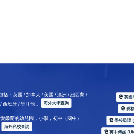
 / 加拿大 / 美國 / 澳洲 / 紐西蘭 /
英國
海外大學查詢
典 / 西班牙 / 馬耳他 。
愛格服
加拿大 / 愛爾蘭的幼兒園，小學，初中（國中），
學校監護 (Sc
海外私校查詢
。
英中傳媒 (UK