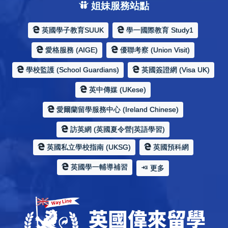
姐妹服務站點
英國學子教育SUUK
學一國際教育 Study1
愛格服務 (AIGE)
優聯考察 (Union Visit)
學校監護 (School Guardians)
英國簽證網 (Visa UK)
英中傳媒 (UKese)
愛爾蘭留學服務中心 (Ireland Chinese)
訪英網 (英國夏令營|英語學習)
英國私立學校指南 (UKSG)
英國預科網
英國學一輔導補習
更多