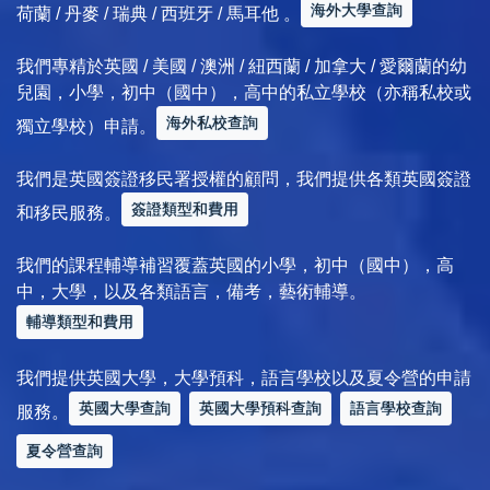
海外大學查詢
荷蘭 / 丹麥 / 瑞典 / 西班牙 / 馬耳他 。
我們專精於英國 / 美國 / 澳洲 / 紐西蘭 / 加拿大 / 愛爾蘭的幼
兒園，小學，初中（國中），高中的私立學校（亦稱私校或
海外私校查詢
獨立學校）申請。
我們是英國簽證移民署授權的顧問，我們提供各類英國簽證
簽證類型和費用
和移民服務。
我們的課程輔導補習覆蓋英國的小學，初中（國中），高
中，大學，以及各類語言，備考，藝術輔導。
輔導類型和費用
我們提供英國大學，大學預科，語言學校以及夏令營的申請
英國大學查詢
英國大學預科查詢
語言學校查詢
服務。
夏令營查詢