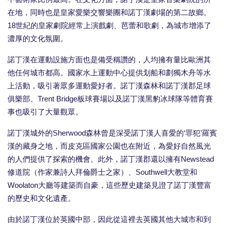
在地，同時也是皇家愛樂交響樂團和諾丁漢劇場的第二故鄉。
18世紀的皇家劇院經常上演戲劇、芭蕾和歌劇，為城市增添了
濃厚的文化氛圍。
諾丁漢在運動設施方面也是備受稱讚的，人均擁有量比歐洲其
他任何城市都高。國家水上運動中心提供划船和劃獨木舟等水
上活動，吸引著眾多運動愛好者。諾丁漢森林和諾丁漢郡足球
俱樂部、Trent Bridge板球賽場以及諾丁漢黑豹冰球隊等體育賽
事也吸引了大量觀眾。
諾丁漢城外的Sherwood森林曾是深受諾丁漢人喜愛的‘罪犯’羅賓
漢的藏身之地，而皮克區國家公園也在附近，為愛好自然風光
的人們提供了探索的機會。此外，諾丁漢郡還以擁有Newstead
修道院（作家兼詩人拜倫爵士之家）、Southwell大教堂和
Woolaton大廳等建築而自豪，這些歷史建築見證了諾丁漢豐富
的歷史和文化遺產。
由於諾丁漢位於英國中部，因此從這裡去英國其他大城市和到