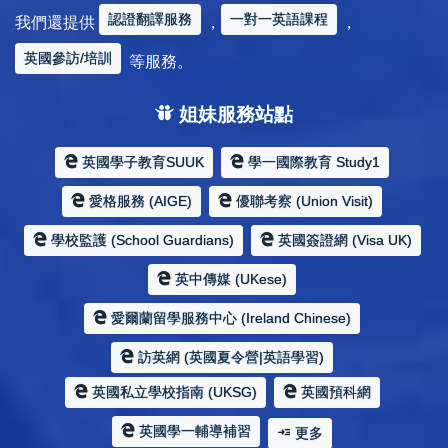
認證翻譯服務
一對一英語課程
我們還提供
，
，
英國參訪/培訓
等服務。
姐妹服務站點
英國學子教育SUUK
學一國際教育 Study1
愛格服務 (AIGE)
優聯考察 (Union Visit)
學校監護 (School Guardians)
英國簽證網 (Visa UK)
英中傳媒 (UKese)
愛爾蘭留學服務中心 (Ireland Chinese)
訪英網 (英國夏令營|英語學習)
英國私立學校指南 (UKSG)
英國預科網
英國學一輔導補習
更多