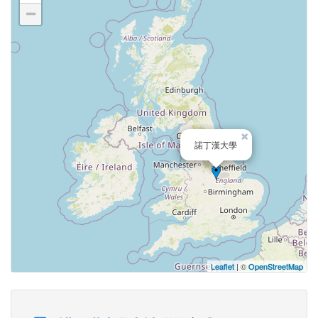
−
×
諾丁漢大學
Leaflet
| ©
OpenStreetMap