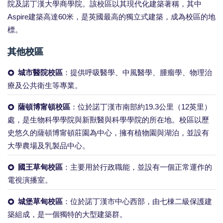
院及諾丁漢大學商學院。該校區以其現代化建築著稱，其中
Aspire建築高達60米，是英國最高的獨立式建築，成為校區的地
標。
其他校區
城市醫院校區
：提供呼吸醫學、中風醫學、腫瘤學、物理治
療及公共衛生等專業。
薩頓博甯頓校區
：位於諾丁漢市南部約19.3公里（12英里）
處，是生物科學學院與新獸醫與科學學院的所在地。校區以歷
史悠久的薩頓博甯頓莊園為中心，擁有植物園與湖泊，並設有
大學農場及乳製品中心。
國王草甸校區
：主要用於行政職能，並設有一個正常運作的
電視演播室。
城堡草甸校區
：位於諾丁漢市中心西部，由七棟二級保護建
築組成，是一個獨特的大型建築群。