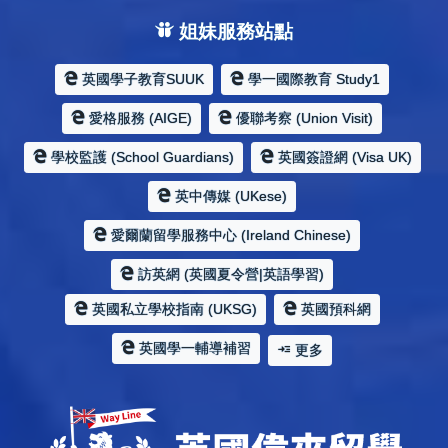
姐妹服務站點
英國學子教育SUUK
學一國際教育 Study1
愛格服務 (AIGE)
優聯考察 (Union Visit)
學校監護 (School Guardians)
英國簽證網 (Visa UK)
英中傳媒 (UKese)
愛爾蘭留學服務中心 (Ireland Chinese)
訪英網 (英國夏令營|英語學習)
英國私立學校指南 (UKSG)
英國預科網
英國學一輔導補習
更多