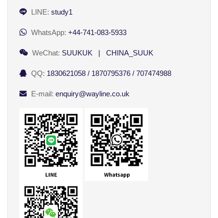
LINE:
study1
WhatsApp:
+44-741-083-5933
WeChat:
SUUKUK | CHINA_SUUK
QQ:
1830621058 / 1870795376 / 707474988
E-mail:
enquiry@wayline.co.uk