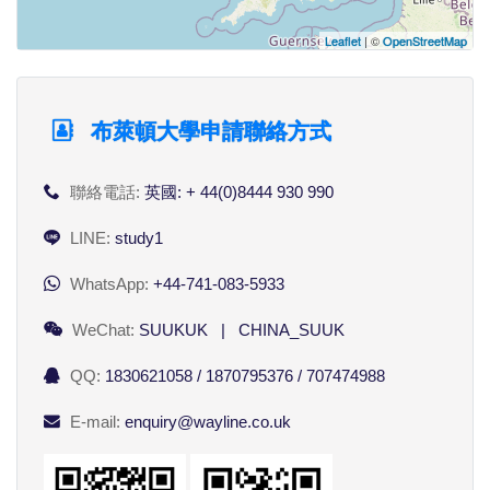
Leaflet
| ©
OpenStreetMap
布萊頓大學申請聯絡方式
聯絡電話:
英國: + 44(0)8444 930 990
LINE:
study1
WhatsApp:
+44-741-083-5933
WeChat:
SUUKUK | CHINA_SUUK
QQ:
1830621058 / 1870795376 / 707474988
E-mail:
enquiry@wayline.co.uk