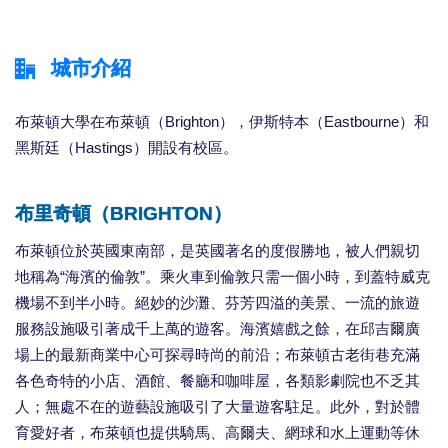
城市介紹
布萊頓大學在布萊頓（Brighton），伊斯特本（Eastbourne）和
黑斯廷（Hastings）開設有校區。
布里奇頓（BRIGHTON）
布萊頓位於英國東南部，是英國著名的度假勝地，被人們親切
地稱為“海濱的倫敦”。乘火車到倫敦只需一個小時，到蓋特威克
機場不到半小時。絕妙的沙灘、芬芳四溢的美景、一流的旅遊
服務設施吸引著成千上萬的遊客。海濱嬉戲之餘，在邱吉爾廣
場上的最新商業中心可探尋時尚的前沿；布萊頓古老街巷充滿
各色奇特的小店、酒館、餐廳和咖啡屋，各類影劇院也不乏其
人；無處不在的遊藝設施吸引了大量遊客駐足。此外，對於體
育愛好者，布萊頓也提供騎馬、高爾夫、網球和水上運動等休