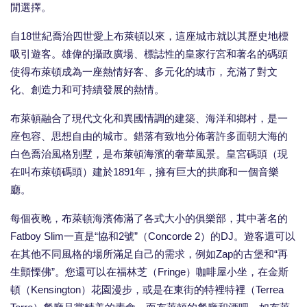
閒選擇。
自18世紀喬治四世愛上布萊頓以來，這座城市就以其歷史地標
吸引遊客。雄偉的攝政廣場、標誌性的皇家行宮和著名的碼頭
使得布萊頓成為一座熱情好客、多元化的城市，充滿了對文
化、創造力和可持續發展的熱情。
布萊頓融合了現代文化和異國情調的建築、海洋和鄉村，是一
座包容、思想自由的城市。錯落有致地分佈著許多面朝大海的
白色喬治風格別墅，是布萊頓海濱的奢華風景。皇宮碼頭（現
在叫布萊頓碼頭）建於1891年，擁有巨大的拱廊和一個音樂
廳。
每個夜晚，布萊頓海濱佈滿了各式大小的俱樂部，其中著名的
Fatboy Slim一直是“協和2號”（Concorde 2）的DJ。遊客還可以
在其他不同風格的場所滿足自己的需求，例如Zap的古堡和“再
生顫慄佛”。您還可以在福林芝（Fringe）咖啡屋小坐，在金斯
頓（Kensington）花園漫步，或是在東街的特裡特裡（Terrea