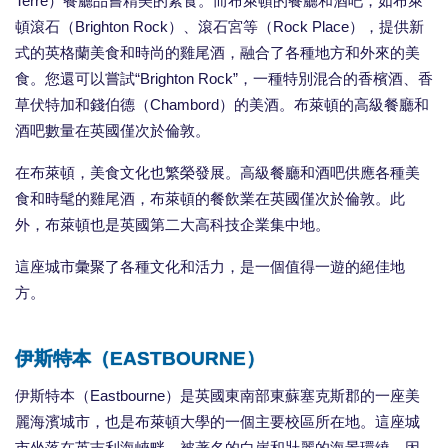
Terre）餐廳品嘗精美的素食。而布萊頓的餐廳和酒吧，如布萊
頓滾石（Brighton Rock）、滾石宮等（Rock Place），提供新
式的英格蘭美食和時尚的雞尾酒，融合了各種地方和外來的美
食。您還可以嘗試“Brighton Rock”，一種特別混合的香檳酒、香
草伏特加和錢伯德（Chambord）的美酒。布萊頓的高級餐廳和
酒吧數量在英國僅次於倫敦。
在布萊頓，美食文化也繁榮發展。高級餐廳和酒吧供應各種美
食和時髦的雞尾酒，布萊頓的餐飲業在英國僅次於倫敦。此
外，布萊頓也是英國第二大高科技企業集中地。
這座城市彙聚了各種文化和活力，是一個值得一遊的絕佳地
方。
伊斯特本（EASTBOURNE）
伊斯特本（Eastbourne）是英國東南部東蘇塞克斯郡的一座美
麗海濱城市，也是布萊頓大學的一個主要校區所在地。這座城