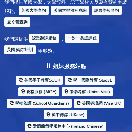
我們提供英國大學，大學預科，語言學校以及夏令營的申請
英國大學查詢
英國大學預科查詢
語言學校查詢
服務。
夏令營查詢
認證翻譯服務
一對一英語課程
我們還提供
，
，
英國參訪/培訓
等服務。
姐妹服務站點
英國學子教育SUUK
學一國際教育 Study1
愛格服務 (AIGE)
優聯考察 (Union Visit)
學校監護 (School Guardians)
英國簽證網 (Visa UK)
英中傳媒 (UKese)
愛爾蘭留學服務中心 (Ireland Chinese)