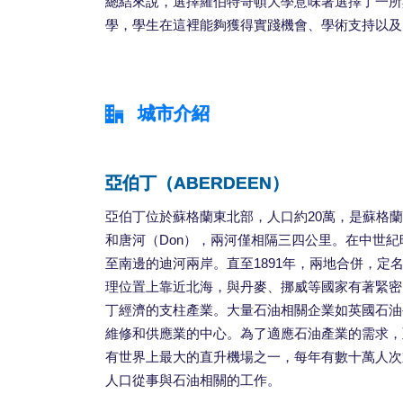
總結來說，選擇羅伯特哥頓大學意味著選擇了一所
學，學生在這裡能夠獲得實踐機會、學術支持以及
城市介紹
亞伯丁（ABERDEEN）
亞伯丁位於蘇格蘭東北部，人口約20萬，是蘇格蘭
和唐河（Don），兩河僅相隔三四公里。在中世
至南邊的迪河兩岸。直至1891年，兩地合併，定
理位置上靠近北海，與丹麥、挪威等國家有著緊密
丁經濟的支柱產業。大量石油相關企業如英國石油
維修和供應業的中心。為了適應石油產業的需求，
有世界上最大的直升機場之一，每年有數十萬人次
人口從事與石油相關的工作。