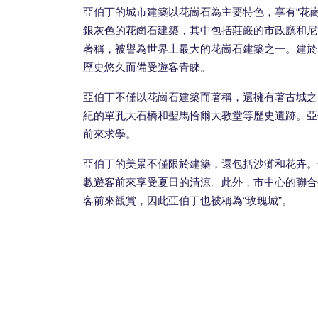
亞伯丁的城市建築以花崗石為主要特色，享有“花崗石城
銀灰色的花崗石建築，其中包括莊嚴的市政廳和尼
著稱，被譽為世界上最大的花崗石建築之一。建於1545年
歷史悠久而備受遊客青睞。
亞伯丁不僅以花崗石建築而著稱，還擁有著古城之
紀的單孔大石橋和聖馬恰爾大教堂等歷史遺跡。亞
前來求學。
亞伯丁的美景不僅限於建築，還包括沙灘和花卉。
數遊客前來享受夏日的清涼。此外，市中心的聯合
客前來觀賞，因此亞伯丁也被稱為“玫瑰城”。