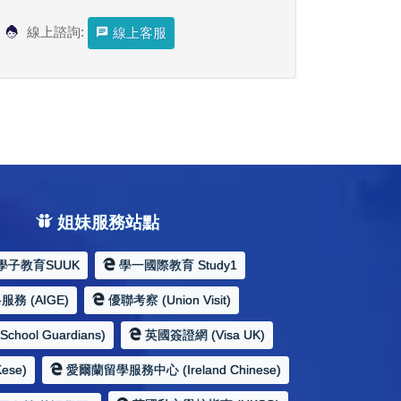
線上諮詢:
線上客服
姐妹服務站點
學子教育SUUK
學一國際教育 Study1
務 (AIGE)
優聯考察 (Union Visit)
hool Guardians)
英國簽證網 (Visa UK)
ese)
愛爾蘭留學服務中心 (Ireland Chinese)