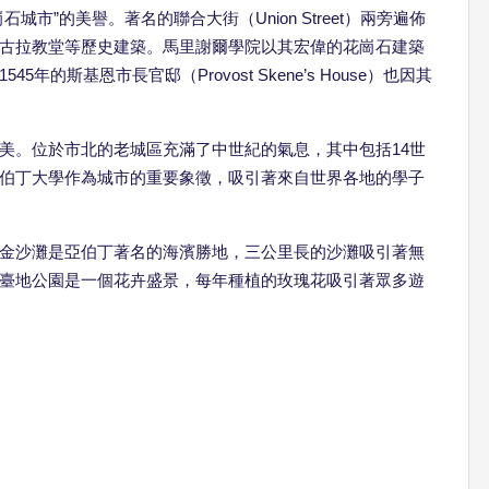
市”的美譽。著名的聯合大街（Union Street）兩旁遍佈
古拉教堂等歷史建築。馬里謝爾學院以其宏偉的花崗石建築
的斯基恩市長官邸（Provost Skene’s House）也因其
美。位於市北的老城區充滿了中世紀的氣息，其中包括14世
伯丁大學作為城市的重要象徵，吸引著來自世界各地的學子
金沙灘是亞伯丁著名的海濱勝地，三公里長的沙灘吸引著無
臺地公園是一個花卉盛景，每年種植的玫瑰花吸引著眾多遊