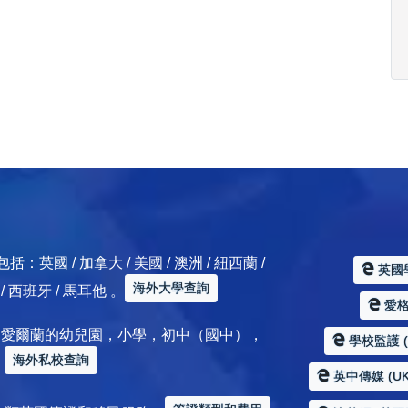
 / 加拿大 / 美國 / 澳洲 / 紐西蘭 /
英國
海外大學查詢
典 / 西班牙 / 馬耳他 。
愛格服
加拿大 / 愛爾蘭的幼兒園，小學，初中（國中），
學校監護 (Sc
海外私校查詢
。
英中傳媒 (UK