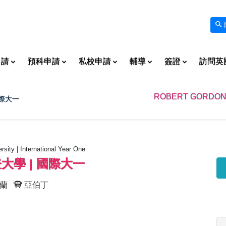
申請
預科申請
私校申請
輔導
簽證
訪問英
ROBERT GORDON 
國際大一
sity | International Year One
大學 | 國際大一
蘭
亞伯丁