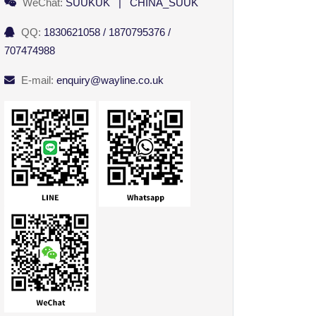
WeChat:
SUUKUK | CHINA_SUUK
QQ:
1830621058 / 1870795376 /
707474988
E-mail:
enquiry@wayline.co.uk