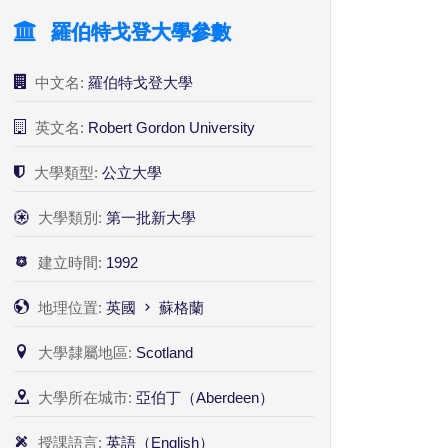
羅伯特戈登大學參數
中文名:
羅伯特戈登大學
英文名:
Robert Gordon University
大學類型:
公立大學
大學類別:
第一批新大學
建立時間:
1992
地理位置:
英國
蘇格蘭
大學隸屬地區:
Scotland
大學所在城市:
亞伯丁（Aberdeen）
授課語言:
英語（English）