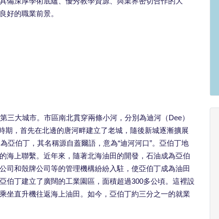
具備深厚學術底蘊、優秀教學資源、與業界密切合作的大
良好的職業前景。
第三大城市。市區南北貫穿兩條小河，分別為迪河（Dee）
紀時期，首先在北邊的唐河畔建立了老城，隨後新城逐漸擴展
名為亞伯丁，其名稱源自蓋爾語，意為“迪河河口”。亞伯丁地
的海上聯繫。近年來，隨著北海油田的開發，石油成為亞伯
公司和殼牌公司等的管理機構紛紛入駐，使亞伯丁成為油田
亞伯丁建立了廣闊的工業園區，面積超過300多公頃。這裡設
乘坐直升機往返海上油田。如今，亞伯丁約三分之一的就業