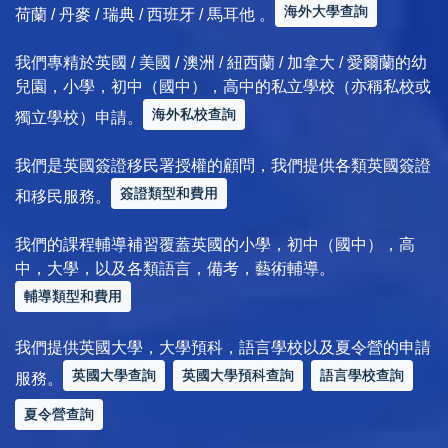
海外大學查詢
荷蘭 / 丹麥 / 瑞典 / 西班牙 / 馬耳他 。
我們專精於英國 / 美國 / 澳洲 / 紐西蘭 / 加拿大 / 愛爾蘭的幼
兒園，小學，初中（國中），高中的私立學校（亦稱私校或
海外私校查詢
獨立學校）申請。
我們是英國簽證移民署授權的顧問，我們提供各類英國簽證
簽證類型和費用
和移民服務。
我們的課程輔導補習覆蓋英國的小學，初中（國中），高
中，大學，以及各類語言，備考，藝術輔導。
輔導類型和費用
我們提供英國大學，大學預科，語言學校以及夏令營的申請
英國大學查詢
英國大學預科查詢
語言學校查詢
服務。
夏令營查詢