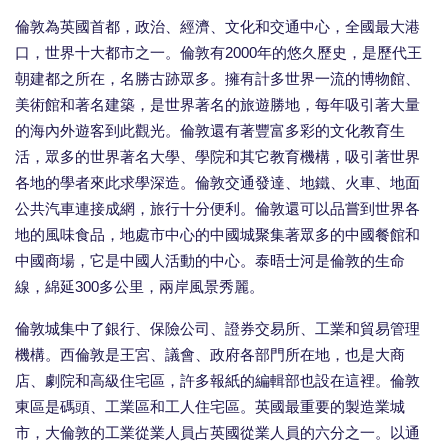
倫敦為英國首都，政治、經濟、文化和交通中心，全國最大港
口，世界十大都市之一。倫敦有2000年的悠久歷史，是歷代王
朝建都之所在，名勝古跡眾多。擁有計多世界一流的博物館、
美術館和著名建築，是世界著名的旅遊勝地，每年吸引著大量
的海內外遊客到此觀光。倫敦還有著豐富多彩的文化教育生
活，眾多的世界著名大學、學院和其它教育機構，吸引著世界
各地的學者來此求學深造。倫敦交通發達、地鐵、火車、地面
公共汽車連接成網，旅行十分便利。倫敦還可以品嘗到世界各
地的風味食品，地處市中心的中國城聚集著眾多的中國餐館和
中國商場，它是中國人活動的中心。泰晤士河是倫敦的生命
線，綿延300多公里，兩岸風景秀麗。
倫敦城集中了銀行、保險公司、證券交易所、工業和貿易管理
機構。西倫敦是王宮、議會、政府各部門所在地，也是大商
店、劇院和高級住宅區，許多報紙的編輯部也設在這裡。倫敦
東區是碼頭、工業區和工人住宅區。英國最重要的製造業城
市，大倫敦的工業從業人員占英國從業人員的六分之一。以通