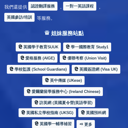
認證翻譯服務
一對一英語課程
我們還提供
，
，
英國參訪/培訓
等服務。
姐妹服務站點
英國學子教育SUUK
學一國際教育 Study1
愛格服務 (AIGE)
優聯考察 (Union Visit)
學校監護 (School Guardians)
英國簽證網 (Visa UK)
英中傳媒 (UKese)
愛爾蘭留學服務中心 (Ireland Chinese)
訪英網 (英國夏令營|英語學習)
英國私立學校指南 (UKSG)
英國預科網
英國學一輔導補習
更多