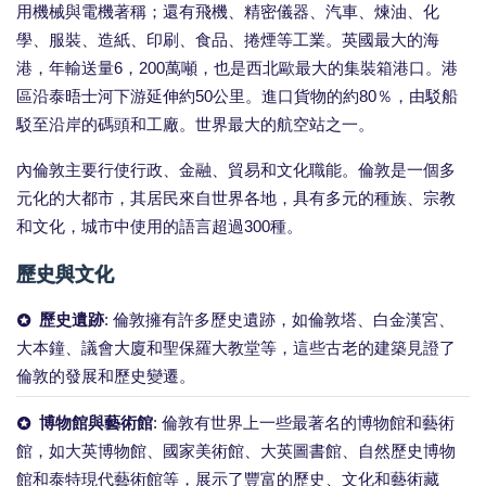
用機械與電機著稱；還有飛機、精密儀器、汽車、煉油、化
學、服裝、造紙、印刷、食品、捲煙等工業。英國最大的海
港，年輸送量6，200萬噸，也是西北歐最大的集裝箱港口。港
區沿泰晤士河下游延伸約50公里。進口貨物的約80％，由駁船
駁至沿岸的碼頭和工廠。世界最大的航空站之一。
內倫敦主要行使行政、金融、貿易和文化職能。倫敦是一個多
元化的大都市，其居民來自世界各地，具有多元的種族、宗教
和文化，城市中使用的語言超過300種。
歷史與文化
歷史遺跡
: 倫敦擁有許多歷史遺跡，如倫敦塔、白金漢宮、
大本鐘、議會大廈和聖保羅大教堂等，這些古老的建築見證了
倫敦的發展和歷史變遷。
博物館與藝術館
: 倫敦有世界上一些最著名的博物館和藝術
館，如大英博物館、國家美術館、大英圖書館、自然歷史博物
館和泰特現代藝術館等，展示了豐富的歷史、文化和藝術藏