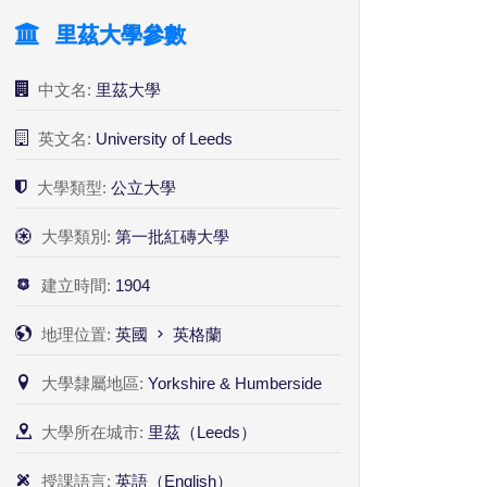
里茲大學參數
中文名:
里茲大學
英文名:
University of Leeds
大學類型:
公立大學
大學類別:
第一批紅磚大學
建立時間:
1904
地理位置:
英國
英格蘭
大學隸屬地區:
Yorkshire & Humberside
大學所在城市:
里茲（Leeds）
授課語言:
英語（English）