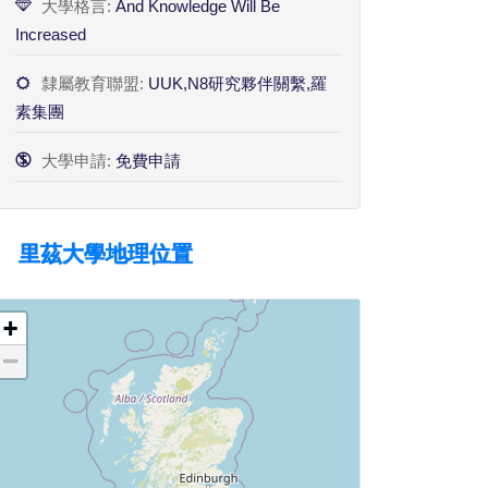
大學格言:
And Knowledge Will Be
Increased
隸屬教育聯盟:
UUK,N8研究夥伴關繫,羅
素集團
大學申請:
免費申請
里茲大學地理位置
+
−