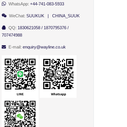
WhatsApp:
+44-741-083-5933
WeChat:
SUUKUK | CHINA_SUUK
QQ:
1830621058 / 1870795376 /
707474988
E-mail:
enquiry@wayline.co.uk