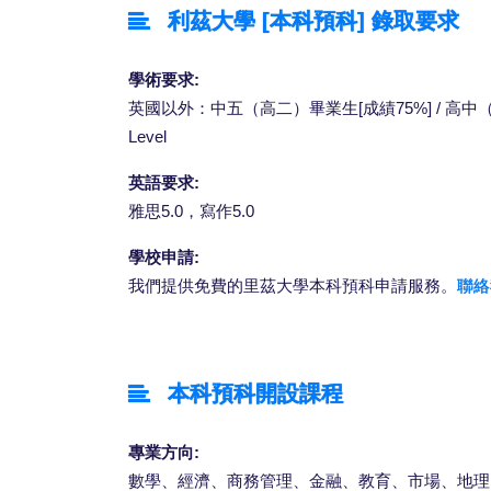
利茲大學 [本科預科] 錄取要求
學術要求:
英國以外：中五（高二）畢業生[成績75%] / 高中（中
Level
英語要求:
雅思5.0，寫作5.0
學校申請:
我們提供免費的里茲大學本科預科申請服務。
聯絡
本科預科開設課程
專業方向:
數學、經濟、商務管理、金融、教育、市場、地理