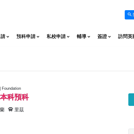
申請
預科申請
私校申請
輔導
簽證
訪問英
| Foundation
 本科預科
蘭
里茲