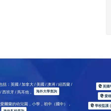
 / 加拿大 / 美國 / 澳洲 / 紐西蘭 /
英國
海外大學查詢
典 / 西班牙 / 馬耳他 。
愛格服
加拿大 / 愛爾蘭的幼兒園，小學，初中（國中），
學校監護 (Sc
海外私校查詢