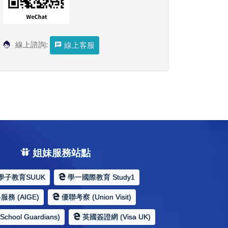
線上諮詢:
線上客服
姐妹服務站點
學子教育SUUK
學一國際教育 Study1
務 (AIGE)
優聯考察 (Union Visit)
hool Guardians)
英國簽證網 (Visa UK)