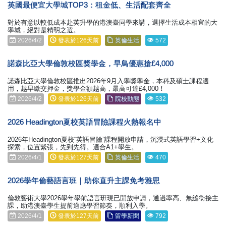
英國最便宜大學城TOP3：租金低、生活配套齊全
對於有意以較低成本赴英升學的港澳臺同學來講，選擇生活成本相宜的大
學城，絕對是精明之選。
2026/4/2
發表於126天前
英倫生活
572
諾森比亞大學倫敦校區獎學金，早鳥優惠搶£4,000
諾森比亞大學倫敦校區推出2026年9月入學獎學金，本科及碩士課程適
用，越早繳交押金，獎學金額越高，最高可達£4,000！
2026/4/2
發表於126天前
院校動態
532
2026 Headington夏校英語冒險課程火熱報名中
2026年Headington夏校“英語冒險”課程開放申請，沉浸式英語學習+文化
探索，位置緊張，先到先得。適合A1+學生。
2026/4/1
發表於127天前
英倫生活
470
2026學年倫藝語言班｜助你直升主課免考雅思
倫敦藝術大學2026學年學前語言班現已開放申請，通過率高、無縫銜接主
課，助港澳臺學生提前適應學習節奏，順利入學。
2026/4/1
發表於127天前
留學新聞
792