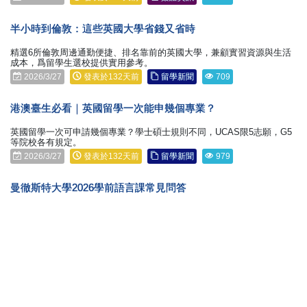
半小時到倫敦：這些英國大學省錢又省時
精選6所倫敦周邊通勤便捷、排名靠前的英國大學，兼顧實習資源與生活
成本，爲留學生選校提供實用參考。
2026/3/27
發表於132天前
留學新聞
709
港澳臺生必看｜英國留學一次能申幾個專業？
英國留學一次可申請幾個專業？學士碩士規則不同，UCAS限5志願，G5
等院校各有規定。
2026/3/27
發表於132天前
留學新聞
979
曼徹斯特大學2026學前語言課常見問答
申請曼大Pre-sessional課程必看：支付方式、取消退款、10週轉6周課程
說明全包括。
2026/3/26
發表於133天前
留學新聞
654
低成本留學英國：四所寶藏院校推薦
英國留學如何控制預算？非倫敦地區院校、學費≤2萬英鎊/年，四所高性
價比大學推薦，含貝爾法斯特女王大學、中央蘭開夏大學等。