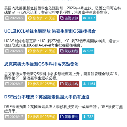
英國內政部更新低齡留學生監護指引，2026年4月生效。監護公司可在特
殊情況下代簽承諾函，寄宿安排更具彈性，港澳臺學生家長留意。
2026/4/7
發表於121天前
簽證資訊
1007
UCL及KCL補錄名額開放 港臺生衝刺G5最後機會
UCAS補錄名額更新：UCL剩272個、KCL剩73個專業開放申請。適合未
獲錄取或想衝刺G5的A-Level考生把握最後機會。
2026/4/7
發表於121天前
院校動態
935
思克萊德大學最新QS學科排名亮點發佈
思克萊德大學最新QS學科排名多領域顯著上升，圖書館管理全球第16，
藥學第25，港澳臺學生選校必看。
2026/4/3
發表於125天前
院校排名
1164
DSE出分不理想？英國羅素集團大學仍有通道
DSE未達預期？英國羅素集團大學預科接受高中成績申請，DSE後仍可無
縫升學。
2026/4/3
發表於125天前
留學新聞
732