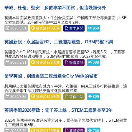
華威、杜倫、聖安：多數專業不面試，但這幾類例外
英國本科面試政策差異大：牛劍全員面試，帝國理工部分專業需面，LSE
全程無面試。26Fall時間集中11月至次年2月。
2026/3/31
發表於128天前
留學新聞
950
英國新規：永居語言B2、工籤週期覈查、GBM門檻下調
英國發布HC 1691移民新規：永居語言要求提至B2（雅思5.5），工薪審
覈改爲按發薪週期覈查，GBM簽證門檻放寬，2027年起生效。
2026/3/31
發表於128天前
簽證資訊
598
留學英國，別錯過這三座最適合City Walk的城市
想用腳步丈量英國城市魅力？牛津、布萊頓、約克三城步行路線推薦，適
合港澳臺學生深度體驗英倫文化與城市節奏。
2026/3/30
發表於129天前
英倫生活
809
英國學籤2026新政：電子簽上線，STEM工籤延長至3年
2026年英國學生簽證迎來重大改革，電子籤全面取代實體卡，STEM畢業
生工籤延長至3年。
2026/3/30
發表於129天前
簽證資訊
768